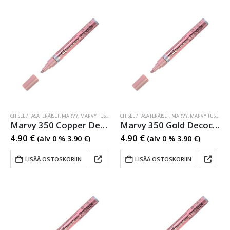
CHISEL / TASATERÄISET
,
MARVY
,
MARVY TUSSIT
,
MARVY TUSSIT
CHISEL / TASATERÄISET
,
MARVY
,
MARVY TUSSIT
,
MA
Marvy 350 Copper Decocolor Metallic
Marvy 350 Gold Decocolor Metallic
4.90
€
4.90
€
(alv 0 %
3.90
€
)
(alv 0 %
3.90
€
)
LISÄÄ OSTOSKORIIN
LISÄÄ OSTOSKORIIN