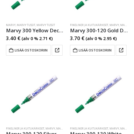
MARVY
,
MARVY TUSSIT
,
MARVY TUSSIT
FINELINER JA KUITUKÄRKISET
,
MARVY
,
MARVY TUSSIT
Marvy 300 Yellow Decocolor
Marvy 300-120 Gold Decocolor
3.40
€
3.70
€
(alv 0 %
2.71
€
)
(alv 0 %
2.95
€
)
LISÄÄ OSTOSKORIIN
LISÄÄ OSTOSKORIIN
FINELINER JA KUITUKÄRKISET
,
MARVY
,
MARVY TUSSIT
FINELINER JA KUITUKÄRKISET
,
MARVY TUSSIT
,
MARVY
,
MARVY TUSSIT
Marvy 300-120 Silver Decocolor
Marvy 300-130 White Decocolor