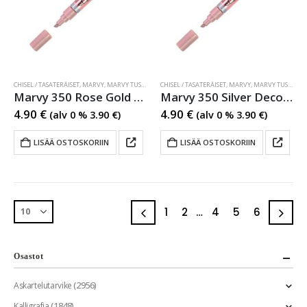
CHISEL / TASATERÄISET
,
MARVY
,
MARVY TUSSIT
,
MARVY TUSSIT
CHISEL / TASATERÄISET
,
MARVY
,
MARVY TUSSIT
,
MA
Marvy 350 Rose Gold Decocolor Metallic
Marvy 350 Silver Decocolor Metallic
4.90
€
4.90
€
(alv 0 %
3.90
€
)
(alv 0 %
3.90
€
)
LISÄÄ OSTOSKORIIN
LISÄÄ OSTOSKORIIN
1
2
…
4
5
6
Osastot
(2956)
Askartelutarvike
(1848)
Kalligrafia