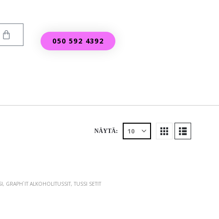
050 592 4392
NÄYTÄ:
I
,
GRAPH`IT ALKOHOLITUSSIT
,
TUSSI SETIT