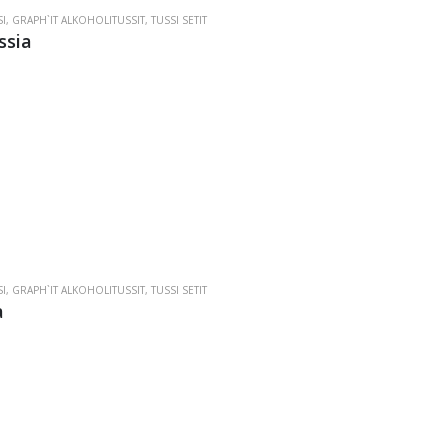
I
,
GRAPH`IT ALKOHOLITUSSIT
,
TUSSI SETIT
ssia
I
,
GRAPH`IT ALKOHOLITUSSIT
,
TUSSI SETIT
a