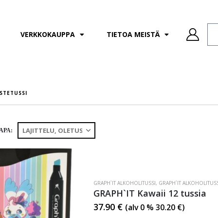
VERKKOKAUPPA
TIETOA MEISTÄ
STETUSSI
APA:
GRAPH`IT ALKOHOLITUSSI
,
GRAPH`IT ALKOHOLITUSS
GRAPH`IT Kawaii 12 tussia
37.90
€
(alv 0 %
30.20
€
)