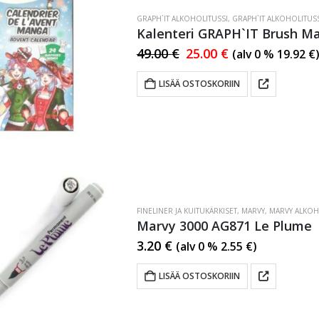
GRAPH`IT ALKOHOLITUSSI
,
GRAPH`IT ALKOHOLITUSS
Kalenteri GRAPH`IT Brush Ma
49.00
€
25.00
€
(alv 0 %
19.92
€
)
LISÄÄ OSTOSKORIIN
FINELINER JA KUITUKÄRKISET
,
MARVY
,
MARVY ALKOH
Marvy 3000 AG871 Le Plume
3.20
€
(alv 0 %
2.55
€
)
LISÄÄ OSTOSKORIIN