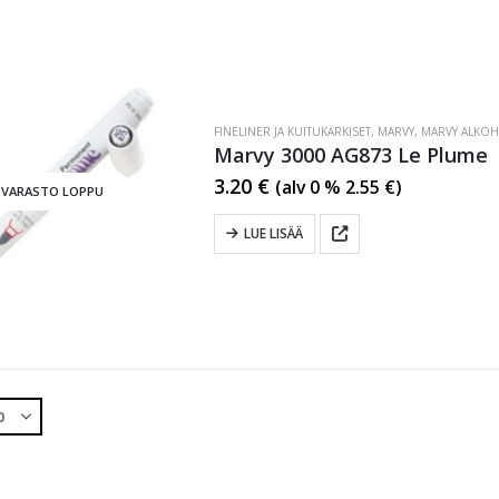
FINELINER JA KUITUKÄRKISET
,
MARVY
,
MARVY ALKOH
Marvy 3000 AG873 Le Plume
3.20
€
(alv 0 %
2.55
€
)
VARASTO LOPPU
LUE LISÄÄ