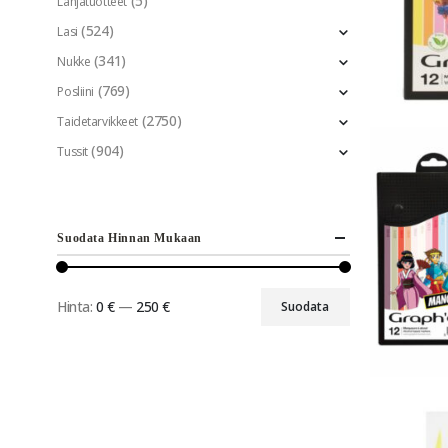
(5)
Lahjatuotteet
(524)
Lasi
(341)
Nukke
(769)
Posliini
(2750)
Taidetarvikkeet
(904)
Tussit
Suodata Hinnan Mukaan
Hinta:
0 €
—
250 €
Suodata