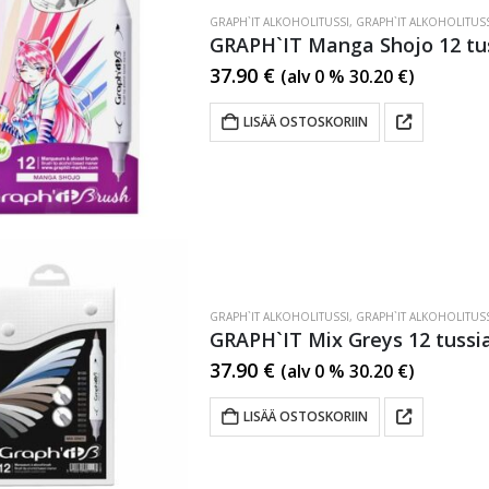
GRAPH`IT ALKOHOLITUSSI
,
GRAPH`IT ALKOHOLITUSS
GRAPH`IT Manga Shojo 12 tu
37.90
€
(alv 0 %
30.20
€
)
LISÄÄ OSTOSKORIIN
GRAPH`IT ALKOHOLITUSSI
,
GRAPH`IT ALKOHOLITUSS
GRAPH`IT Mix Greys 12 tussi
37.90
€
(alv 0 %
30.20
€
)
LISÄÄ OSTOSKORIIN