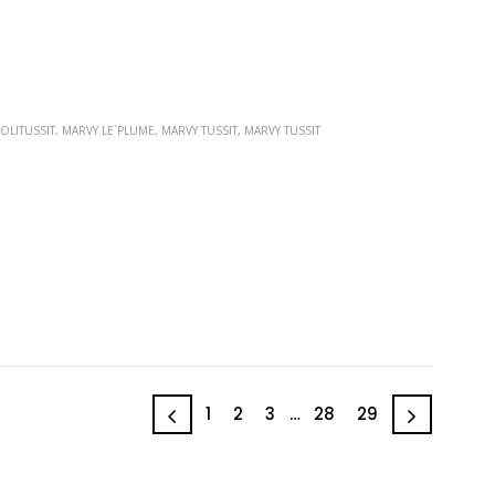
OLITUSSIT
,
MARVY LE`PLUME
,
MARVY TUSSIT
,
MARVY TUSSIT
1
2
3
…
28
29