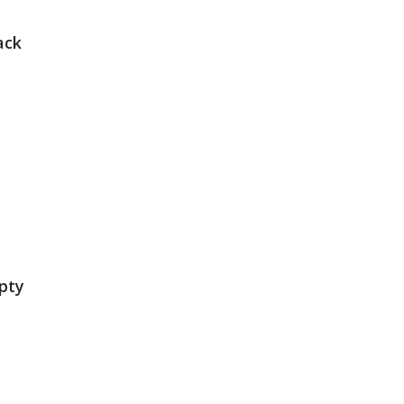
ack
pty