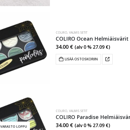
COLIRO
,
VALMIS SETIT
COLIRO Ocean Helmiäisvärit 
34.00
€
(alv 0 %
27.09
€
)
LISÄÄ OSTOSKORIIN
COLIRO
,
VALMIS SETIT
COLIRO Paradise Helmiäisväri
34.00
€
(alv 0 %
27.09
€
)
VARASTO LOPPU