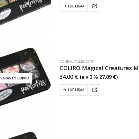
LUE LISÄÄ
COLIRO
,
VALMIS SETIT
COLIRO Magical Creatures Met
34.00
€
(alv 0 %
27.09
€
)
VARASTO LOPPU
LUE LISÄÄ