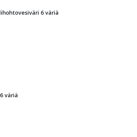
hohtovesiväri 6 väriä
6 väriä