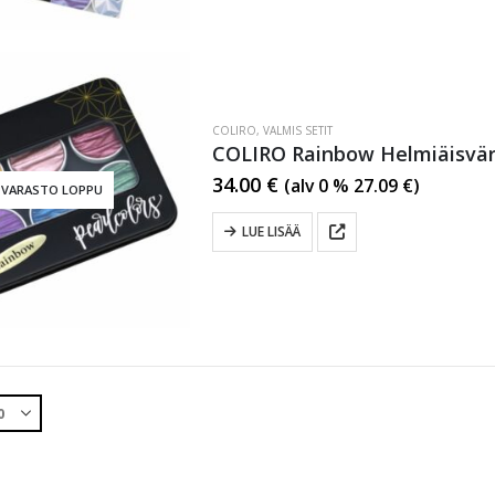
COLIRO
,
VALMIS SETIT
COLIRO Rainbow Helmiäisväri
34.00
€
(alv 0 %
27.09
€
)
VARASTO LOPPU
LUE LISÄÄ