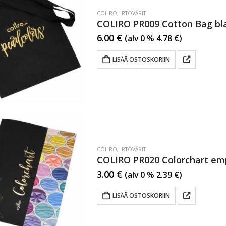
COLIRO
,
IRTOVÄRIT
COLIRO PR009 Cotton Bag bl
6.00
€
(alv 0 %
4.78
€
)
LISÄÄ OSTOSKORIIN
COLIRO
,
IRTOVÄRIT
COLIRO PR020 Colorchart em
3.00
€
(alv 0 %
2.39
€
)
LISÄÄ OSTOSKORIIN