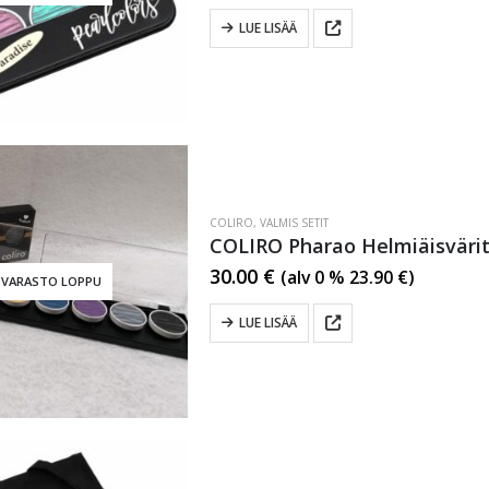
LUE LISÄÄ
COLIRO
,
VALMIS SETIT
COLIRO Pharao Helmiäisvärit
30.00
€
(alv 0 %
23.90
€
)
VARASTO LOPPU
LUE LISÄÄ