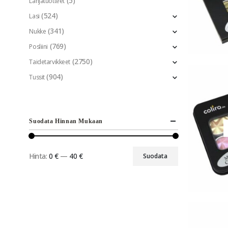
(5)
Lahjatuotteet
(524)
Lasi
(341)
Nukke
(769)
Posliini
(2750)
Taidetarvikkeet
(904)
Tussit
Suodata Hinnan Mukaan
Hinta:
0 €
—
40 €
Suodata