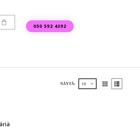
050 592 4392
NÄYTÄ:
äriä