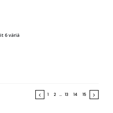
t 6 väriä
1
2
…
13
14
15