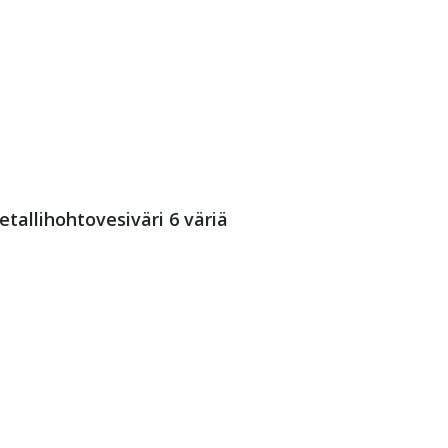
allihohtovesiväri 6 väriä