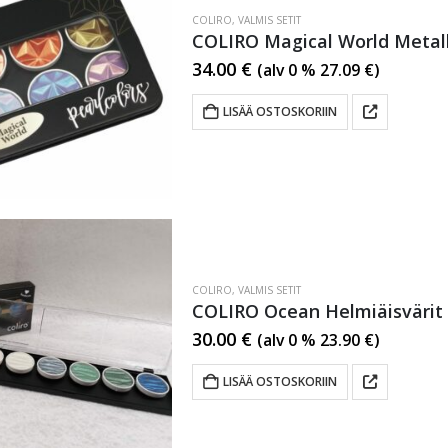
COLIRO
,
VALMIS SETIT
COLIRO Magical World Metalli
34.00
€
(alv 0 %
27.09
€
)
LISÄÄ OSTOSKORIIN
COLIRO
,
VALMIS SETIT
COLIRO Ocean Helmiäisvärit 
30.00
€
(alv 0 %
23.90
€
)
LISÄÄ OSTOSKORIIN