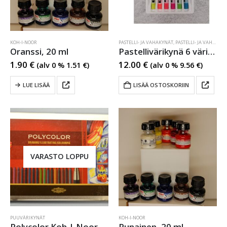
KOH-I-NOOR
PASTELLI- JA VAHAKYNÄT
,
PASTELLI- JA VAHAKYNÄT
Oranssi, 20 ml
Pastellivärikynä 6 väriä Koh-I-Noor
1.90
€
12.00
€
(alv 0 %
1.51
€
)
(alv 0 %
9.56
€
)
LUE LISÄÄ
LISÄÄ OSTOSKORIIN
VARASTO LOPPU
PUUVÄRIKYNÄT
KOH-I-NOOR
Polycolor Koh-I-Noor sarja
Punainen, 20 ml