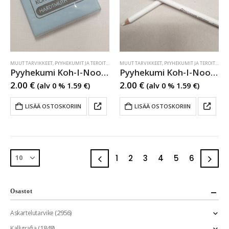
MUUT TARVIKKEET
,
PYYHEKUMIT JA TEROITTIMET
MUUT TARVIKKEET
,
PYYHEKUMIT JA TEROITTIMET
Pyyhekumi Koh-I-Noor hiilikumi iso
Pyyhekumi Koh-I-Noor pyyhekumikynä
2.00
€
2.00
€
(alv 0 %
1.59
€
)
(alv 0 %
1.59
€
)
LISÄÄ OSTOSKORIIN
LISÄÄ OSTOSKORIIN
1
2
3
4
5
6
Osastot
(2956)
Askartelutarvike
(1848)
Kalligrafia