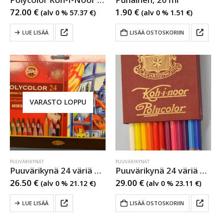
72.00
€
1.90
€
(alv 0 %
57.37
€
)
(alv 0 %
1.51
€
)
LUE LISÄÄ
LISÄÄ OSTOSKORIIN
VARASTO LOPPU
PUUVÄRIKYNÄT
PUUVÄRIKYNÄT
Puuvärikynä 24 väriä Polycolor Koh-I-Noor
Puuvärikynä 24 väriä Polycolor Koh-I-Noor
26.50
€
29.00
€
(alv 0 %
21.12
€
)
(alv 0 %
23.11
€
)
LUE LISÄÄ
LISÄÄ OSTOSKORIIN