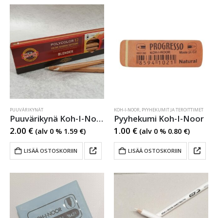
PUUVÄRIKYNÄT
KOH-I-NOOR
,
PYYHEKUMIT JA TEROITTIMET
Puuvärikynä Koh-I-Noor blender
Pyyhekumi Koh-I-Noor
2.00
€
1.00
€
(alv 0 %
1.59
€
)
(alv 0 %
0.80
€
)
LISÄÄ OSTOSKORIIN
LISÄÄ OSTOSKORIIN