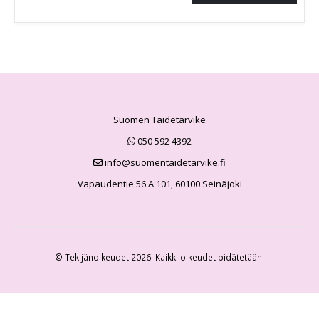
Suomen Taidetarvike
050 592 4392
info@suomentaidetarvike.fi
Vapaudentie 56 A 101, 60100 Seinäjoki
© Tekijänoikeudet 2026. Kaikki oikeudet pidätetään.