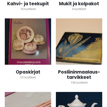
Kahvi- ja teekupit
Mukit ja kolpakot
16
tuotteet
6
tuotteet
Opaskirjat
Posliininmaalaus-
tarvikkeet
53
tuotteet
136
tuotteet