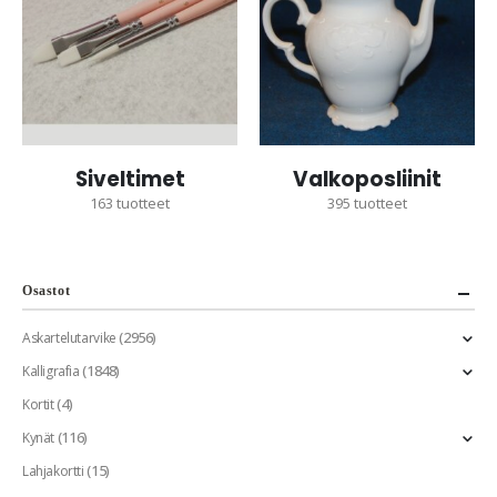
Siveltimet
Valkoposliinit
163
tuotteet
395
tuotteet
Osastot
(2956)
Askartelutarvike
(1848)
Kalligrafia
(4)
Kortit
(116)
Kynät
(15)
Lahjakortti