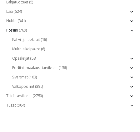
(5)
Lahjatuotteet
(524)
Lasi
(341)
Nukke
(769)
Posliini
(16)
Kahvi- ja teekupit
(6)
Mukit ja kolpakot
(53)
Opaskirjat
(136)
Posliininmaalaus- tarvikkeet
(163)
Siveltimet
(395)
Valkoposliinit
(2750)
Taidetarvikkeet
(904)
Tussit