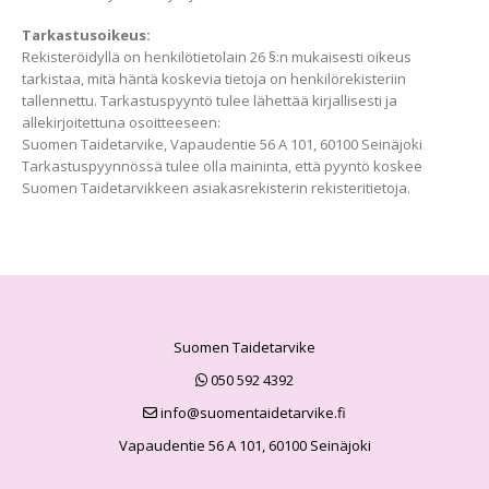
Tarkastusoikeus:
Rekisteröidyllä on henkilötietolain 26 §:n mukaisesti oikeus
tarkistaa, mitä häntä koskevia tietoja on henkilörekisteriin
tallennettu. Tarkastuspyyntö tulee lähettää kirjallisesti ja
allekirjoitettuna osoitteeseen:
Suomen Taidetarvike, Vapaudentie 56 A 101, 60100 Seinäjoki
Tarkastuspyynnössä tulee olla maininta, että pyyntö koskee
Suomen Taidetarvikkeen asiakasrekisterin rekisteritietoja.
Suomen Taidetarvike
050 592 4392
info@suomentaidetarvike.fi
Vapaudentie 56 A 101, 60100 Seinäjoki