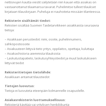
nettisivujen kautta viestit säilytetään niin kauan että asiakas on
vastaanottanut tilaamansa tavarat. Puhelimitse tulleet tilaukset
kirjataan tilauskirjaan. Puheluja ei nauhoiteta missään tilanteessa.
Rekisterin sisältämät tiedot:
Rekisteri sisältää Suomen Taidetarvikkeen asiakkaista seuraavia
tietoja:
– Asiakkaan perustiedot: nimi, osoite, puhelinnumero,
sähköpostiosoite
– Asiakuuteen liittyvä tieto yritys, oppilaitos, opettaja, kuluttaja
– Asiakashistoria aiemmista tilauksista
– Laskutustapatieto, laskutusyhteystiedot ja muut laskutukseen
liittyvät tiedot
Rekisteritietojen tietolähde:
Asiakkaan antamat tilaustiedot
Tietojen luovutus:
Tietoja ei luovuteta eteenpäin kolmannelle osapuolelle.
Asiakasrekisterin luottamuksellisuus:
Rekisteriä käyttää vai yrityksen henkilökunta