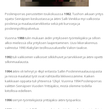
Posliiniporras perustettiin toukokuussa
1982
. Tuohon aikaan yritys
sijaitsi Seinäjoen keskustassa ja äitini Salli Viinikka myi valkoista
posliinia ja maalaustarvikkeita sekä piti kursseja ja
posliininpolttopalvelua.
Vuonna
1988
tulin mukaan äidin yritykseen työntekijäksi ja silloin
alkoi mielessä olla yrityksen laajentaminen. Uusi liikerakennus
valmistui 1990 Alakylän teollisuusalueelle Valion taakse.
1992
tuli valikoimiin valkoiset silkkihuivit ja tarvikkeet ja äitini opetti
silkinmaalausta.
1994
äitini oli tehnyt jo 4kpl erilaista Sallin Posliininmaalausopasta
ja niissä maalatut työt ovat nähtävillä liikkeessämme. Kaiken
kaikkiaan oppaita tuli yhteensä 12kpl. Vuonna 1994 Posliiniporras
valittiin Seinäjoen Vuoden Yrittäjäksi, mistä olemme todella
kiitollisia edelleen.
1996
siirryin työntekijästä yrittäjäksi äitini työpariksi.