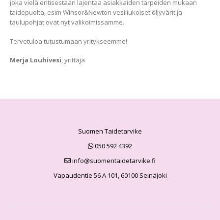
joka vielä entisestään lajentaa asiakkaiden tarpeiden mukaan
taidepuolta, esim Winsor&Newton vesiliukoiset öljyvärit ja
taulupohjat ovat nyt valikoimissamme.
Tervetuloa tutustumaan yritykseemme!
Merja Louhivesi
, yrittäjä
Suomen Taidetarvike
050 592 4392
info@suomentaidetarvike.fi
Vapaudentie 56 A 101, 60100 Seinäjoki