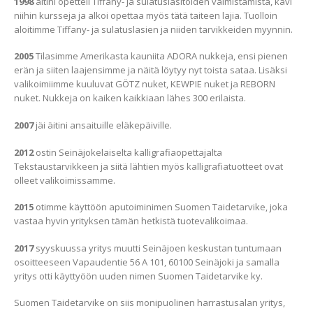
1998
äitini opetteli Tiffany- ja sulatuslasitöiden valmistamista, kävi
niihin kursseja ja alkoi opettaa myös tätä taiteen lajia. Tuolloin
aloitimme Tiffany- ja sulatuslasien ja niiden tarvikkeiden myynnin.
2005
Tilasimme Amerikasta kauniita ADORA nukkeja, ensi pienen
erän ja siiten laajensimme ja näitä löytyy nyt toista sataa. Lisäksi
valikoimiimme kuuluvat GÖTZ nuket, KEWPIE nuket ja REBORN
nuket. Nukkeja on kaiken kaikkiaan lähes 300 erilaista.
2007
jäi äitini ansaituille eläkepäiville.
2012
ostin Seinäjokelaiselta kalligrafiaopettajalta
Tekstaustarvikkeen ja siitä lähtien myös kalligrafiatuotteet ovat
olleet valikoimissamme.
2015
otimme käyttöön aputoiminimen Suomen Taidetarvike, joka
vastaa hyvin yrityksen tämän hetkistä tuotevalikoimaa.
2017
syyskuussa yritys muutti Seinäjoen keskustan tuntumaan
osoitteeseen Vapaudentie 56 A 101, 60100 Seinäjoki ja samalla
yritys otti käyttyöön uuden nimen Suomen Taidetarvike ky.
Suomen Taidetarvike on siis monipuolinen harrastusalan yritys,