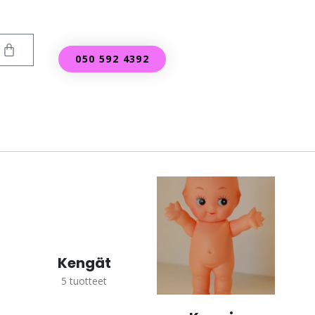
050 592 4392
Kengät
5
tuotteet