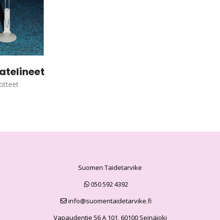
atelineet
otteet
Suomen Taidetarvike
050 592 4392
info@suomentaidetarvike.fi
Vapaudentie 56 A 101, 60100 Seinäjoki