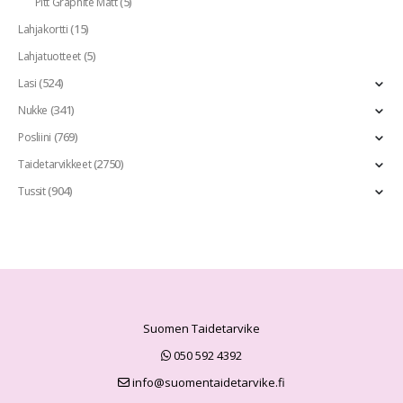
(5)
Pitt Graphite Matt
(15)
Lahjakortti
(5)
Lahjatuotteet
(524)
Lasi
(341)
Nukke
(769)
Posliini
(2750)
Taidetarvikkeet
(904)
Tussit
Suomen Taidetarvike
050 592 4392
info@suomentaidetarvike.fi