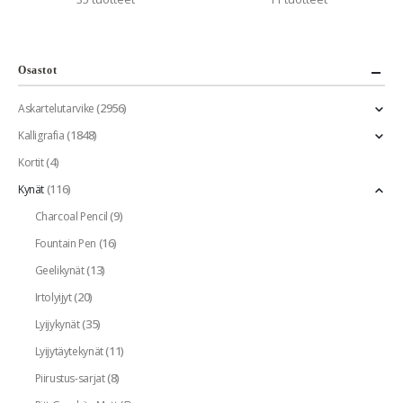
Osastot
(2956)
Askartelutarvike
(1848)
Kalligrafia
(4)
Kortit
(116)
Kynät
(9)
Charcoal Pencil
(16)
Fountain Pen
(13)
Geelikynät
(20)
Irtolyijyt
(35)
Lyijykynät
(11)
Lyijytäytekynät
(8)
Piirustus-sarjat