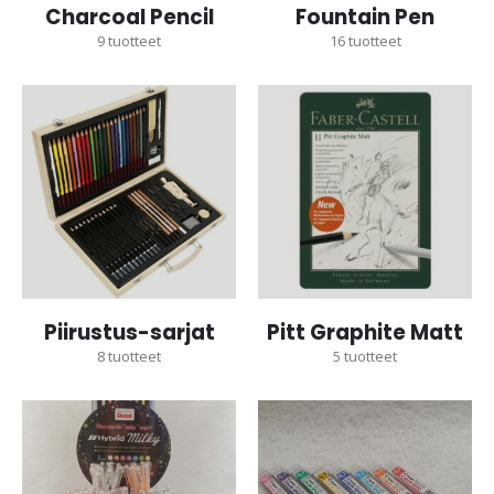
Charcoal Pencil
Fountain Pen
9
tuotteet
16
tuotteet
Piirustus-sarjat
Pitt Graphite Matt
8
tuotteet
5
tuotteet