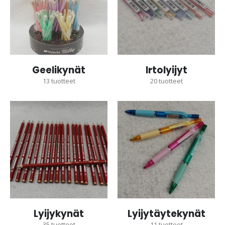
Geelikynät
Irtolyijyt
13
tuotteet
20
tuotteet
Lyijykynät
Lyijytäytekynät
35
tuotteet
11
tuotteet