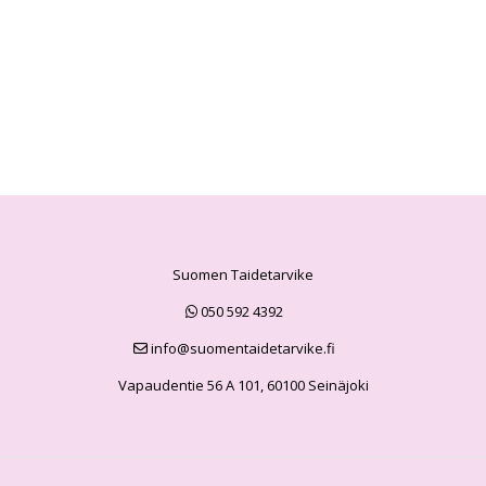
Suomen Taidetarvike
050 592 4392
info@suomentaidetarvike.fi
Vapaudentie 56 A 101, 60100 Seinäjoki