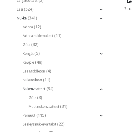
G
(5)
Lahjatuotteet
3
tu
(524)
Lasi
(341)
Nukke
(12)
Adora
(11)
Adora nukkepaketit
(32)
Götz
(5)
Kengät
(48)
Kewpie
(4)
Lee Middleton
(11)
Nukensilmät
(34)
Nukenvaatteet
(3)
Götz
(31)
Muut nukenvaatteet
(115)
Peruukit
(22)
Seeleys nukkevartalot