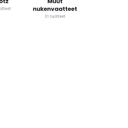
ötz
Muut
nukenvaatteet
otteet
31
tuotteet