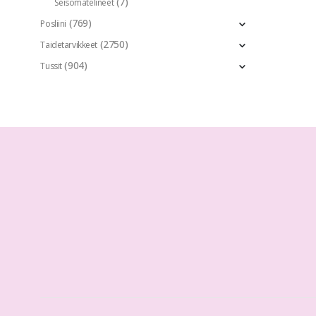
(7)
Seisomatelineet
(769)
Posliini
(2750)
Taidetarvikkeet
(904)
Tussit