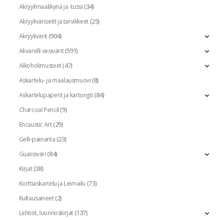
(34)
Akryylimaalikynä ja -tussi
(25)
Akryylivärisetit ja tarvikkeet
(904)
Akryylivärit
(591)
Akvarelli vesivärit
(47)
Alkoholimusteet
(8)
Askartelu- ja maalausmuovi
(84)
Askartelupaperit ja kartongit
(9)
Charcoal Pencil
(29)
Encaustic Art
(23)
Gelli-painanta
(84)
Guassiväri
(38)
Kirjat
(73)
Korttiaskartelu ja Leimailu
(2)
Kultausaineet
(137)
Lehtiöt, luonnoskirjat