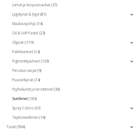
(37)
Liimat ja korjausnauhat
(81)
Lyijykynät & lyijyt
(14)
Maalauspohja
(23)
Oil & Soft Pastel
(119)
Öljyväri
(14)
Palettiveitset
(129)
Pigmenttijauheet
(9)
Piirustus-sarjat
(74)
Puuvärikynät
(30)
Pyyhekumit ja teroittimet
(163)
Siveltimet
(31)
Spray Colors
(14)
Täyttösiveltimet
(904)
Tussit