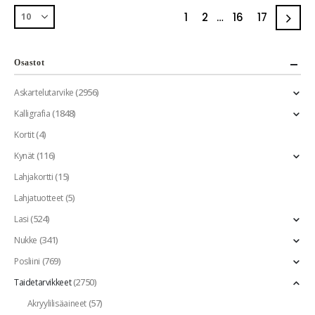
1
2
…
16
17
Osastot
(2956)
Askartelutarvike
(1848)
Kalligrafia
(4)
Kortit
(116)
Kynät
(15)
Lahjakortti
(5)
Lahjatuotteet
(524)
Lasi
(341)
Nukke
(769)
Posliini
(2750)
Taidetarvikkeet
(57)
Akryylilisäaineet