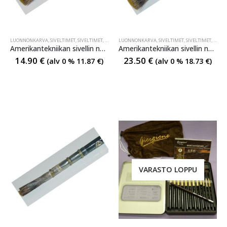
LUONNONKARVA
,
SIVELTIMET
,
SIVELTIMET
,
SIVELTIMET
LUONNONKARVA
,
SIVELTIMET
,
SIVELTIMET
,
SIVEL
Amerikantekniikan sivellin no10 luonnonsulassa
Amerikantekniikan sivellin no20 luonnonsulassa
14.90
€
23.50
€
(alv 0 %
11.87
€
)
(alv 0 %
18.73
€
)
VARASTO LOPPU