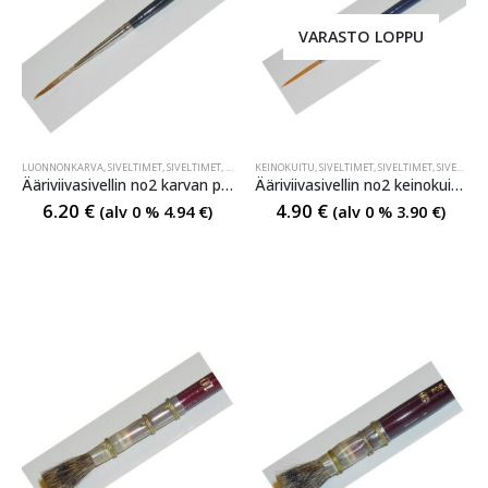
VARASTO LOPPU
LUONNONKARVA
,
SIVELTIMET
,
SIVELTIMET
,
SIVELTIMET
KEINOKUITU
,
SIVELTIMET
,
SIVELTIMET
,
SIVELTIMET
Ääriviivasivellin no2 karvan pituus n.2 cm
Ääriviivasivellin no2 keinokuitua
6.20
€
4.90
€
(alv 0 %
4.94
€
)
(alv 0 %
3.90
€
)