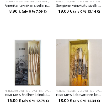
LUONNONKARVA
,
SIVELTIMET
,
SIVELTIMET
,
SIVELTIMET
KEINOKUITU
,
SIVELTIMET
,
SIVELTIMET
,
SIVELTIMET
Amerikantekniikan sivellin no6 luonnonsulassa
Giorgione keinokuitu sivellinsarja
8.90
€
19.00
€
(alv 0 %
7.09
€
)
(alv 0 %
15.14
€
)
KEINOKUITU
,
SIVELTIMET
,
SIVELTIMET
,
SIVELTIMET
KEINOKUITU
,
SIVELTIMET
,
SIVELTIMET
,
SIVELTIMET
HIMI MIYA fineliner keinokuitu kärkisivellinsarja
HIMI MIYA keltavartinen keinokuitu kärkisivellinsarja
16.00
€
18.00
€
(alv 0 %
12.75
€
)
(alv 0 %
14.34
€
)