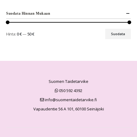
Suodata Hinnan Mukaan
Hinta:
0 €
—
50 €
Suodata
Suomen Taidetarvike
050 592 4392
info@suomentaidetarvike.fi
Vapaudentie 56 A 101, 60100 Seinäjoki