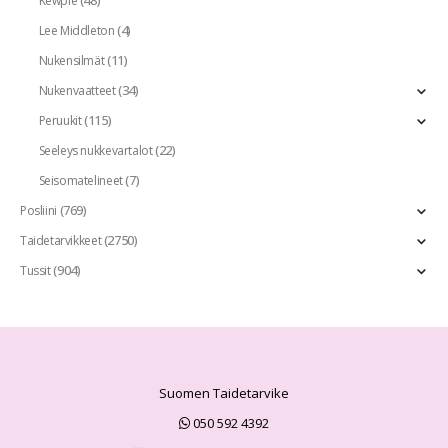
Kewpie
(4)
Lee Middleton
(11)
Nukensilmät
(34)
Nukenvaatteet
(115)
Peruukit
(22)
Seeleys nukkevartalot
(7)
Seisomatelineet
(769)
Posliini
(2750)
Taidetarvikkeet
(904)
Tussit
Suomen Taidetarvike
050 592 4392