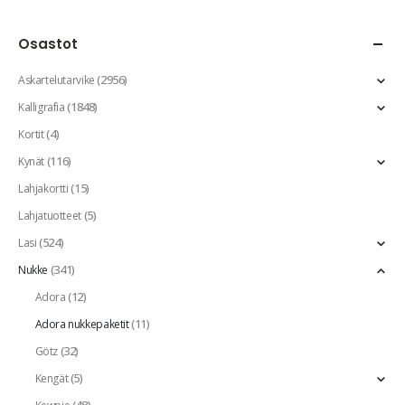
Osastot
(2956)
Askartelutarvike
(1848)
Kalligrafia
(4)
Kortit
(116)
Kynät
(15)
Lahjakortti
(5)
Lahjatuotteet
(524)
Lasi
(341)
Nukke
(12)
Adora
(11)
Adora nukkepaketit
(32)
Götz
(5)
Kengät
(48)