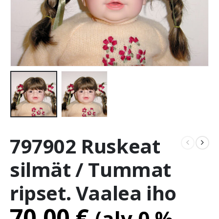
797902 Ruskeat
silmät / Tummat
ripset. Vaalea iho
70.00
€
(alv 0 %