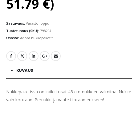
51.79
€
)
Saatavuus:
Varasto loppu
Tuotetunnus (SKU):
798204
Osasto:
Adora nukkepaketit
KUVAUS
Nukkepaketissa on kaikki osat 45 cm nukkeen valmiina. Nukke
vain kootaan. Peruukki ja vaate tilataan erikseen!