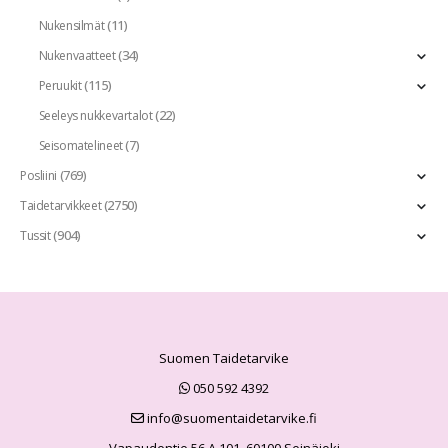
(11)
Nukensilmät
(34)
Nukenvaatteet
(115)
Peruukit
(22)
Seeleys nukkevartalot
(7)
Seisomatelineet
(769)
Posliini
(2750)
Taidetarvikkeet
(904)
Tussit
Suomen Taidetarvike
050 592 4392
info@suomentaidetarvike.fi