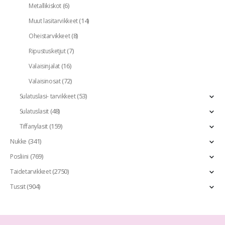
(6)
Metallikiskot
(14)
Muut lasitarvikkeet
(8)
Oheistarvikkeet
(7)
Ripustusketjut
(16)
Valaisinjalat
(72)
Valaisinosat
(53)
Sulatuslasi- tarvikkeet
(48)
Sulatuslasit
(159)
Tiffanylasit
(341)
Nukke
(769)
Posliini
(2750)
Taidetarvikkeet
(904)
Tussit