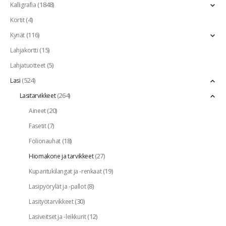
(1848)
Kalligrafia
(4)
Kortit
(116)
Kynät
(15)
Lahjakortti
(5)
Lahjatuotteet
(524)
Lasi
(264)
Lasitarvikkeet
(20)
Aineet
(7)
Fasetit
(18)
Folionauhat
(27)
Hiomakone ja tarvikkeet
(19)
Kuparitukilangat ja -renkaat
(8)
Lasipyörylät ja -pallot
(30)
Lasityötarvikkeet
(12)
Lasiveitset ja -leikkurit