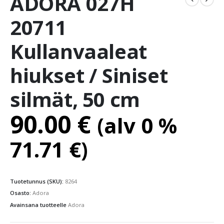
ADORA 027H
20711
Kullanvaaleat
hiukset / Siniset
silmät, 50 cm
90.00
€
(alv 0 %
71.71
€
)
Tuotetunnus (SKU):
8264
Osasto:
Adora
Avainsana tuotteelle
Adora