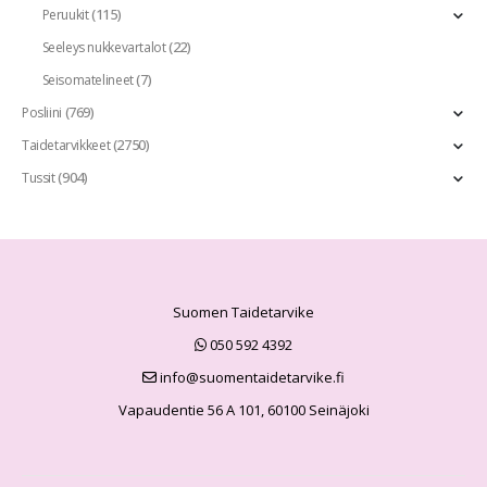
(115)
Peruukit
(22)
Seeleys nukkevartalot
(7)
Seisomatelineet
(769)
Posliini
(2750)
Taidetarvikkeet
(904)
Tussit
Suomen Taidetarvike
050 592 4392
info@suomentaidetarvike.fi
Vapaudentie 56 A 101, 60100 Seinäjoki