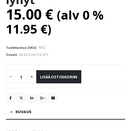
15.00
€
(alv 0 %
11.95
€
)
Tuotetunnus (SKU):
7972
Osasto:
30-32,5 cm (12-13")
LISÄÄ OSTOSKORIIN
KUVAUS