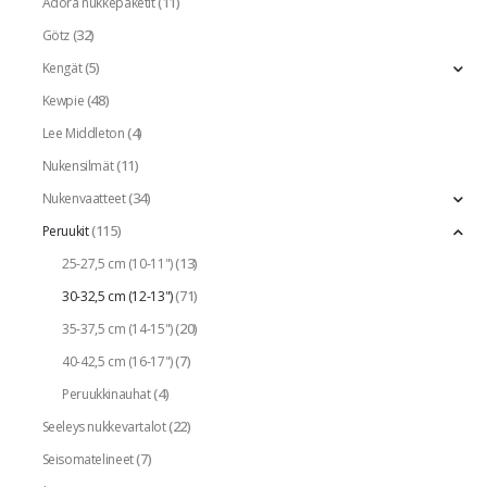
(11)
Adora nukkepaketit
(32)
Götz
(5)
Kengät
(48)
Kewpie
(4)
Lee Middleton
(11)
Nukensilmät
(34)
Nukenvaatteet
(115)
Peruukit
(13)
25-27,5 cm (10-11")
(71)
30-32,5 cm (12-13")
(20)
35-37,5 cm (14-15")
(7)
40-42,5 cm (16-17")
(4)
Peruukkinauhat
(22)
Seeleys nukkevartalot
(7)
Seisomatelineet