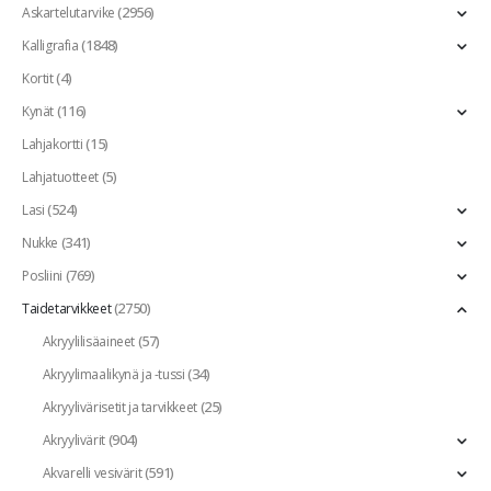
(2956)
Askartelutarvike
(1848)
Kalligrafia
(4)
Kortit
(116)
Kynät
(15)
Lahjakortti
(5)
Lahjatuotteet
(524)
Lasi
(341)
Nukke
(769)
Posliini
(2750)
Taidetarvikkeet
(57)
Akryylilisäaineet
(34)
Akryylimaalikynä ja -tussi
(25)
Akryylivärisetit ja tarvikkeet
(904)
Akryylivärit
(591)
Akvarelli vesivärit