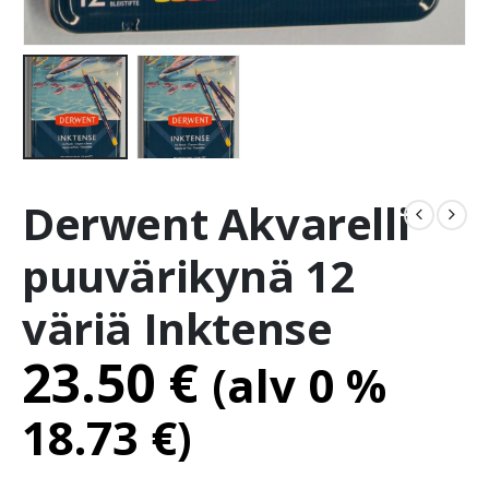
Derwent Akvarelli
puuvärikynä 12
väriä Inktense
23.50
€
(alv 0 %
18.73
€
)