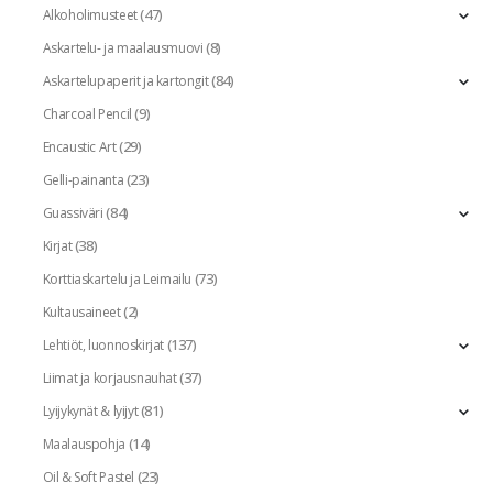
(47)
Alkoholimusteet
(8)
Askartelu- ja maalausmuovi
(84)
Askartelupaperit ja kartongit
(9)
Charcoal Pencil
(29)
Encaustic Art
(23)
Gelli-painanta
(84)
Guassiväri
(38)
Kirjat
(73)
Korttiaskartelu ja Leimailu
(2)
Kultausaineet
(137)
Lehtiöt, luonnoskirjat
(37)
Liimat ja korjausnauhat
(81)
Lyijykynät & lyijyt
(14)
Maalauspohja
(23)
Oil & Soft Pastel