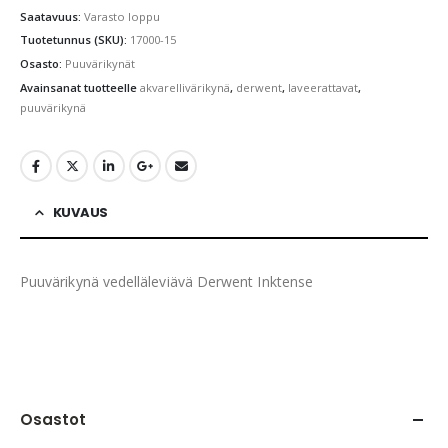
Saatavuus:
Varasto loppu
Tuotetunnus (SKU):
17000-15
Osasto:
Puuvärikynät
Avainsanat tuotteelle
akvarellivärikynä
,
derwent
,
laveerattavat
,
puuvärikynä
KUVAUS
Puuvärikynä vedelläleviävä Derwent Inktense
Osastot