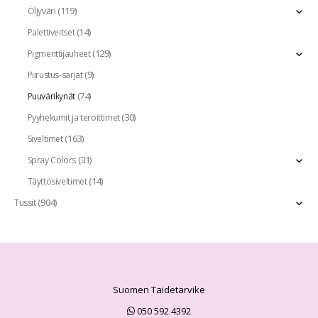
(119)
Öljyväri
(14)
Palettiveitset
(129)
Pigmenttijauheet
(9)
Piirustus-sarjat
(74)
Puuvärikynät
(30)
Pyyhekumit ja teroittimet
(163)
Siveltimet
(31)
Spray Colors
(14)
Täyttösiveltimet
(904)
Tussit
Suomen Taidetarvike
050 592 4392