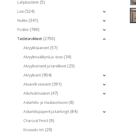
(5)
Lahjatuotteet
(524)
Lasi
(341)
Nukke
(769)
Posliini
(2750)
Taidetarvikkeet
(57)
Akryylilisäaineet
(34)
Akryylimaalikynä ja -tussi
(25)
Akryylivärisetit ja tarvikkeet
(904)
Akryylivärit
(591)
Akvarelli vesivärit
(47)
Alkoholimusteet
(8)
Askartelu- ja maalausmuovi
(84)
Askartelupaperit ja kartongit
(9)
Charcoal Pencil
(29)
Encaustic Art