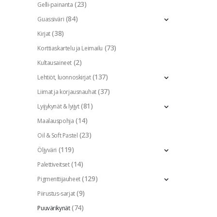
(23)
Gelli-painanta
(84)
Guassiväri
(38)
Kirjat
(73)
Korttiaskartelu ja Leimailu
(2)
Kultausaineet
(137)
Lehtiöt, luonnoskirjat
(37)
Liimat ja korjausnauhat
(81)
Lyijykynät & lyijyt
(14)
Maalauspohja
(23)
Oil & Soft Pastel
(119)
Öljyväri
(14)
Palettiveitset
(129)
Pigmenttijauheet
(9)
Piirustus-sarjat
(74)
Puuvärikynät