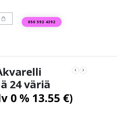
050 592 4392
kvarelli
ä 24 väriä
lv 0 %
13.55
€
)