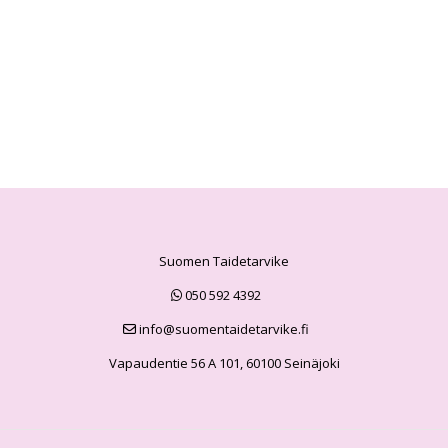
Suomen Taidetarvike
050 592 4392
info@suomentaidetarvike.fi
Vapaudentie 56 A 101, 60100 Seinäjoki