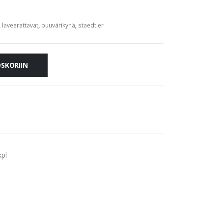
,
laveerattavat
,
puuvärikynä
,
staedtler
OSKORIIN
kpl