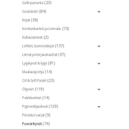
(23)
Gelli-painanta
(84)
Guassiväri
(38)
Kirjat
(73)
Korttiaskartelu ja Leimailu
(2)
Kultausaineet
(137)
Lehtiöt, luonnoskirjat
(37)
Liimat ja korjausnauhat
(81)
Lyijykynät & lyijyt
(14)
Maalauspohja
(23)
Oil & Soft Pastel
(119)
Öljyväri
(14)
Palettiveitset
(129)
Pigmenttijauheet
(9)
Piirustus-sarjat
(74)
Puuvärikynät