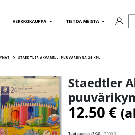
VERKKOKAUPPA
TIETOA MEISTÄ
KYNÄT
STAEDTLER AKVARELLI PUUVÄRIKYNÄ 24 KPL
Staedtler A
puuvärikyn
12.50
€
(a
Tuotetunnus (SKU):
17000-31