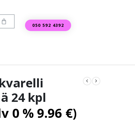
050 592 4392
kvarelli
ä 24 kpl
lv 0 %
9.96
€
)