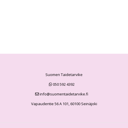
Suomen Taidetarvike
050 592 4392
info@suomentaidetarvike.fi
Vapaudentie 56 A 101, 60100 Seinäjoki