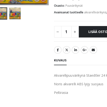
Osasto:
Puuvärikynät
Avainsanat tuotteelle
akvarellivärikynä
LISÄÄ OST
KUVAUS
Akvarellipuuvärikynä Staedtler 24 
Noris akvarelli ABS lyijy suojaus
Peltirasia