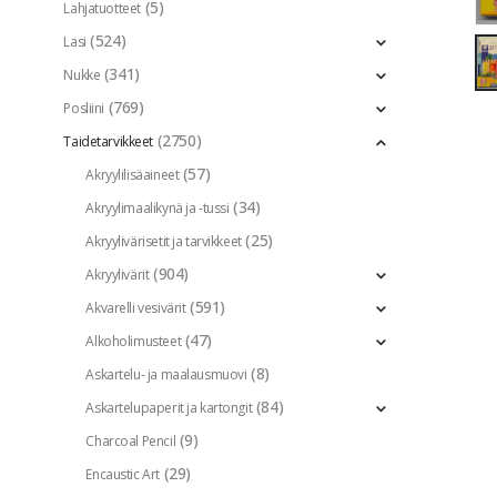
(5)
Lahjatuotteet
(524)
Lasi
(341)
Nukke
(769)
Posliini
(2750)
Taidetarvikkeet
(57)
Akryylilisäaineet
(34)
Akryylimaalikynä ja -tussi
(25)
Akryylivärisetit ja tarvikkeet
(904)
Akryylivärit
(591)
Akvarelli vesivärit
(47)
Alkoholimusteet
(8)
Askartelu- ja maalausmuovi
(84)
Askartelupaperit ja kartongit
(9)
Charcoal Pencil
(29)
Encaustic Art