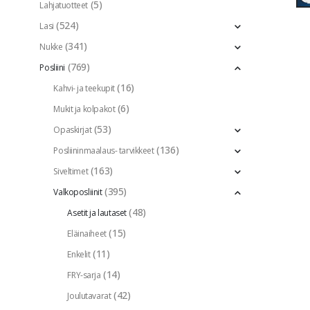
(5)
Lahjatuotteet
(524)
Lasi
(341)
Nukke
(769)
Posliini
(16)
Kahvi- ja teekupit
(6)
Mukit ja kolpakot
(53)
Opaskirjat
(136)
Posliininmaalaus- tarvikkeet
(163)
Siveltimet
(395)
Valkoposliinit
(48)
Asetit ja lautaset
(15)
Eläinaiheet
(11)
Enkelit
(14)
FRY-sarja
(42)
Joulutavarat