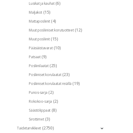
(6)
Lusikat ja kauhat
(15)
Maljakot
(4)
Mattaposliinit
(12)
Muut posliiniset korutuotteet
(15)
Muut posliinit
(10)
Pääsiäistavarat
(9)
Patsaat
(25)
Posliinilaatat
(23)
Posliiniset korulaatat
(19)
Posliiniset korulaatat reiällä
(2)
Punos-sarja
(2)
Rokokoo-sarja
(8)
Säästölippaat
(3)
Sirottimet
(2750)
Taidetarvikkeet