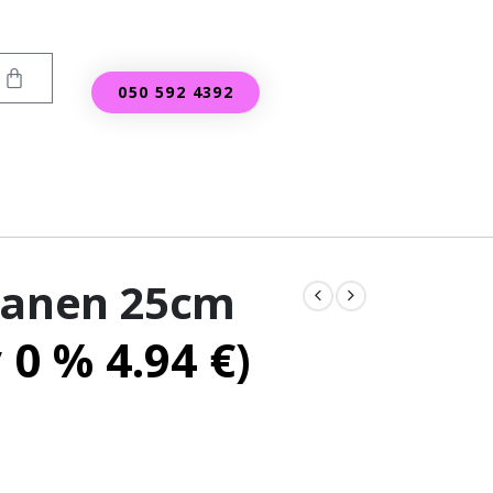
050 592 4392
tanen 25cm
v 0 %
4.94
€
)