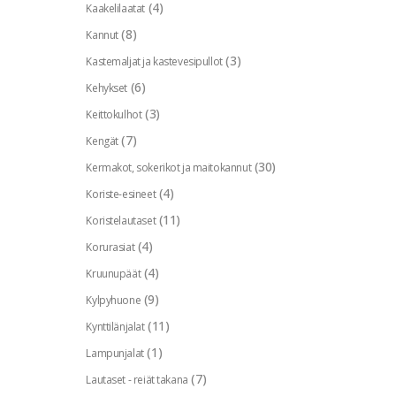
(4)
Kaakelilaatat
(8)
Kannut
(3)
Kastemaljat ja kastevesipullot
(6)
Kehykset
(3)
Keittokulhot
(7)
Kengät
(30)
Kermakot, sokerikot ja maitokannut
(4)
Koriste-esineet
(11)
Koristelautaset
(4)
Korurasiat
(4)
Kruunupäät
(9)
Kylpyhuone
(11)
Kynttilänjalat
(1)
Lampunjalat
(7)
Lautaset - reiät takana