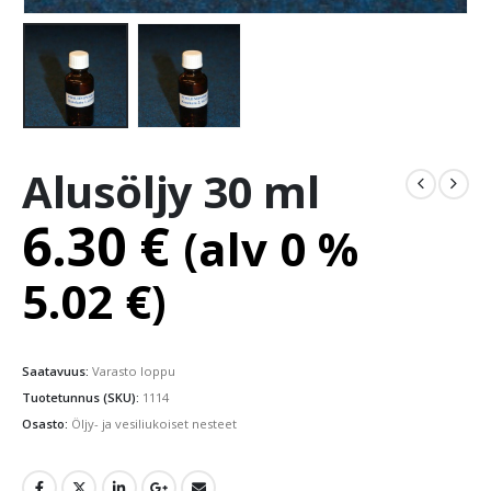
Alusöljy 30 ml
6.30
€
(alv 0 %
5.02
€
)
Saatavuus:
Varasto loppu
Tuotetunnus (SKU):
1114
Osasto:
Öljy- ja vesiliukoiset nesteet