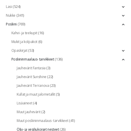
(524)
Lasi
(341)
Nukke
(769)
Posliini
(16)
Kahvi- ja teekupit
(6)
Mukit ja kolpakot
(53)
Opaskirjat
(136)
Posliininmaalaus- tarvikkeet
(3)
Jauhevärit Fantasia
(22)
Jauhevärit Sunshine
(23)
Jauhevärit Terranova
(5)
Kullat ja muut jalometallit
(4)
Lisäaineet
(2)
Muut jauhevärit
(41)
Muut posliininmaalaus- tarvikkeet
(26)
Öljy- ja vesiliukoiset nesteet