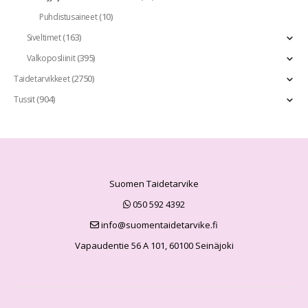
(10)
Puhdistusaineet
(163)
Siveltimet
(395)
Valkoposliinit
(2750)
Taidetarvikkeet
(904)
Tussit
Suomen Taidetarvike
050 592 4392
info@suomentaidetarvike.fi
Vapaudentie 56 A 101, 60100 Seinäjoki