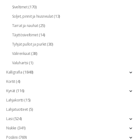
(170)
Siveltimet
(13)
Soljet, pinnit ja hiusneulat
(25)
Tarrat ja nauhat
(14)
Täyttösiveltimet
(30)
Tyhjät pullot ja purkit
(38)
Välirenkaat
(1)
Valuhartsi
(1848)
Kalligrafia
(4)
Kortit
(116)
Kynät
(15)
Lahjakortti
(5)
Lahjatuotteet
(524)
Lasi
(341)
Nukke
(769)
Posliini