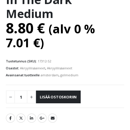
Medium
8.80
€
(alv 0 %
7.01
€
)
Tuotetunnus (SKU):
17312-52
Osastot:
Akryylilisäaineet
,
Akryylilisäaineet
Avainsanat tuotteelle
amsterdam
,
gelmedium
LISÄÄ OSTOSKORIIN