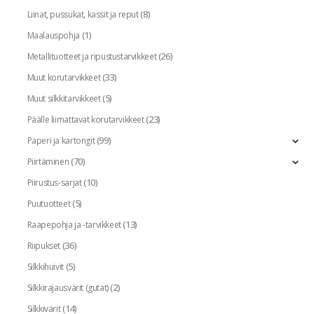
(8)
Liinat, pussukat, kassit ja reput
(1)
Maalauspohja
(26)
Metallituotteet ja ripustustarvikkeet
(33)
Muut korutarvikkeet
(5)
Muut silkkitarvikkeet
(23)
Päälle liimattavat korutarvikkeet
(99)
Paperi ja kartongit
(70)
Piirtäminen
(10)
Piirustus-sarjat
(5)
Puutuotteet
(13)
Raapepohja ja -tarvikkeet
(36)
Riipukset
(5)
Silkkihuivit
(2)
Silkkirajausvärit (gutat)
(14)
Silkkivärit