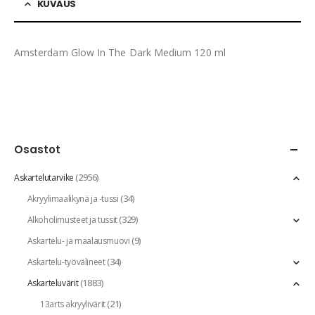
KUVAUS
Amsterdam Glow In The Dark Medium 120 ml
Osastot
(2956)
Askartelutarvike
(34)
Akryylimaalikynä ja -tussi
(329)
Alkoholimusteet ja tussit
(9)
Askartelu- ja maalausmuovi
(34)
Askartelu-työvälineet
(1883)
Askarteluvärit
(21)
13arts akryylivärit