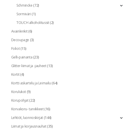
(72)
Schmincke
(1)
Sormiväri
(2)
TOUCH alkoholitussit
(6)
Avainlenkit
(3)
Decoupage
(15)
Foliot
(23)
Gelli-painanta
(13)
Glitter-liimat ja -jauheet
(4)
Kortit
(64)
Kortti askartelu ja Leimailu
(9)
Korulukot
(22)
Korupohjat
(16)
Korvakoru- tarvikkeet
(144)
Lehtiöt, luonnoskirjat
(35)
Liimat ja korjausnauhat