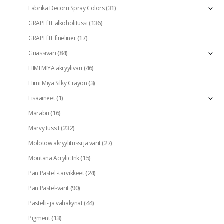
(31)
Fabrika Decoru Spray Colors
(136)
GRAPH`IT alkoholitussi
(17)
GRAPH`IT fineliner
(84)
Guassiväri
(46)
HIMI MIYA akryyliväri
(3)
Himi Miya Silky Crayon
(1)
Lisäaineet
(16)
Marabu
(232)
Marvy tussit
(27)
Molotow akryylitussi ja värit
(15)
Montana Acrylic Ink
(24)
Pan Pastel -tarvikkeet
(90)
Pan Pastel-värit
(44)
Pastelli- ja vahakynät
(13)
Pigment