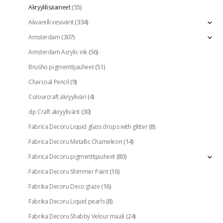
(55)
Akryylilisäaineet
(334)
Akvarelli vesivärit
(307)
Amsterdam
(56)
Amsterdam Acrylic ink
(51)
Brusho pigmenttijauheet
(9)
Charcoal Pencil
(4)
Colourcraft akryyliväri
(30)
dp Craft akryylivärit
(8)
Fabrica Decoru Liquid glass drops with glitter
(14)
Fabrica Decoru Metallic Chameleon
(80)
Fabrica Decoru pigmenttijauheet
(16)
Fabrica Decoru Shimmer Paint
(16)
Fabrika Decoru Deco glaze
(8)
Fabrika Decoru Liquid pearls
(24)
Fabrika Decoru Shabby Velour maali