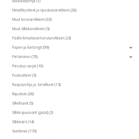
(1)
Maalauspohja
(26)
Metallituotteet ja ripustustarvikkeet
(33)
Muut korutarvikkeet
(5)
Muut silkkitarvikkeet
(23)
Päälle liimattavat korutarvikkeet
(99)
Paperi ja kartongit
(70)
Piirtäminen
(10)
Piirustus-sarjat
(5)
Puutuotteet
(13)
Raapepohja ja -tarvikkeet
(36)
Riipukset
(5)
Silkkihuivit
(2)
Silkkirajausvärit (gutat)
(14)
Silkkivärit
(170)
Siveltimet