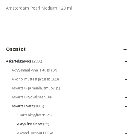
Amsterdam Pearl Medium 120 ml
Osastot
(2956)
Askartelutarvike
(34)
Akryylimaalikynä ja -tussi
(329)
Alkoholimusteet ja tussit
(9)
Askartelu- ja maalausmuovi
(34)
Askartelu-työvälineet
(1883)
Askarteluvärit
(21)
13arts akryylivärit
(55)
Akryylilisäaineet
(334)
Akvarelli vesivärit