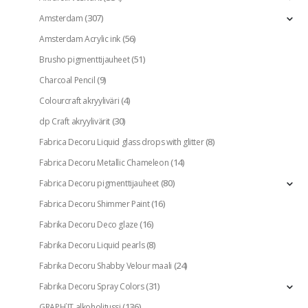
(307)
Amsterdam
(56)
Amsterdam Acrylic ink
(51)
Brusho pigmenttijauheet
(9)
Charcoal Pencil
(4)
Colourcraft akryyliväri
(30)
dp Craft akryylivärit
(8)
Fabrica Decoru Liquid glass drops with glitter
(14)
Fabrica Decoru Metallic Chameleon
(80)
Fabrica Decoru pigmenttijauheet
(16)
Fabrica Decoru Shimmer Paint
(16)
Fabrika Decoru Deco glaze
(8)
Fabrika Decoru Liquid pearls
(24)
Fabrika Decoru Shabby Velour maali
(31)
Fabrika Decoru Spray Colors
(136)
GRAPH`IT alkoholitussi