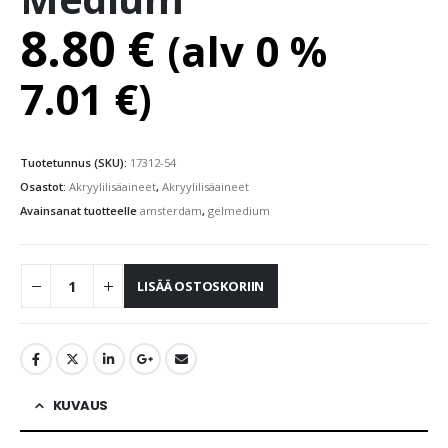
8.80
€
(alv 0 %
7.01
€
)
Tuotetunnus (SKU):
17312-54
Osastot:
Akryylilisäaineet
,
Akryylilisäaineet
Avainsanat tuotteelle
amsterdam
,
gelmedium
LISÄÄ OSTOSKORIIN
KUVAUS