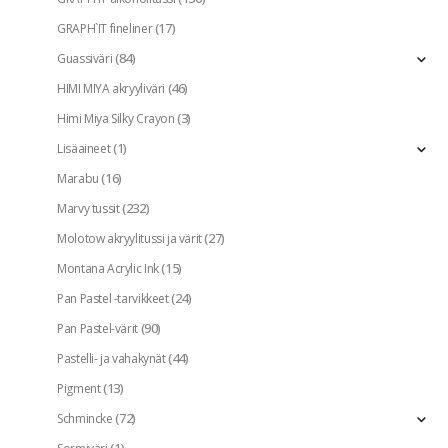
(17)
GRAPH`IT fineliner
(84)
Guassiväri
(46)
HIMI MIYA akryyliväri
(3)
Himi Miya Silky Crayon
(1)
Lisäaineet
(16)
Marabu
(232)
Marvy tussit
(27)
Molotow akryylitussi ja värit
(15)
Montana Acrylic Ink
(24)
Pan Pastel -tarvikkeet
(90)
Pan Pastel-värit
(44)
Pastelli- ja vahakynät
(13)
Pigment
(72)
Schmincke