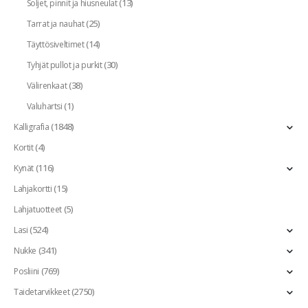
(13)
Soljet, pinnit ja hiusneulat
(25)
Tarrat ja nauhat
(14)
Täyttösiveltimet
(30)
Tyhjät pullot ja purkit
(38)
Välirenkaat
(1)
Valuhartsi
(1848)
Kalligrafia
(4)
Kortit
(116)
Kynät
(15)
Lahjakortti
(5)
Lahjatuotteet
(524)
Lasi
(341)
Nukke
(769)
Posliini
(2750)
Taidetarvikkeet