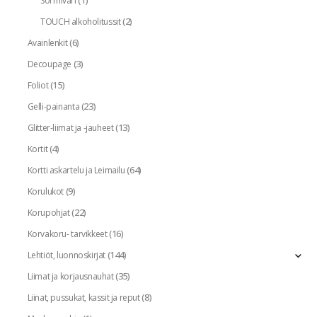
(1)
Sormiväri
(2)
TOUCH alkoholitussit
(6)
Avainlenkit
(3)
Decoupage
(15)
Foliot
(23)
Gelli-painanta
(13)
Glitter-liimat ja -jauheet
(4)
Kortit
(64)
Kortti askartelu ja Leimailu
(9)
Korulukot
(22)
Korupohjat
(16)
Korvakoru- tarvikkeet
(144)
Lehtiöt, luonnoskirjat
(35)
Liimat ja korjausnauhat
(8)
Liinat, pussukat, kassit ja reput