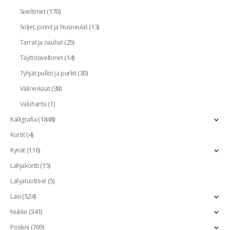
(170)
Siveltimet
(13)
Soljet, pinnit ja hiusneulat
(25)
Tarrat ja nauhat
(14)
Täyttösiveltimet
(30)
Tyhjät pullot ja purkit
(38)
Välirenkaat
(1)
Valuhartsi
(1848)
Kalligrafia
(4)
Kortit
(116)
Kynät
(15)
Lahjakortti
(5)
Lahjatuotteet
(524)
Lasi
(341)
Nukke
(769)
Posliini