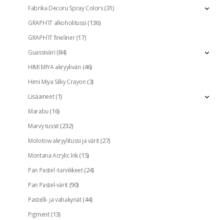
(31)
Fabrika Decoru Spray Colors
(136)
GRAPH`IT alkoholitussi
(17)
GRAPH`IT fineliner
(84)
Guassiväri
(46)
HIMI MIYA akryyliväri
(3)
Himi Miya Silky Crayon
(1)
Lisäaineet
(16)
Marabu
(232)
Marvy tussit
(27)
Molotow akryylitussi ja värit
(15)
Montana Acrylic Ink
(24)
Pan Pastel -tarvikkeet
(90)
Pan Pastel-värit
(44)
Pastelli- ja vahakynät
(13)
Pigment