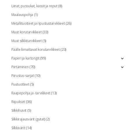
(8)
Liinat, pussukat, kassit ja reput
(1)
Maalauspohja
(26)
Metallituotteet ja ripustustarvikkeet
(33)
Muut korutarvikkeet
(5)
Muut silkkitarvikkeet
(23)
Päälle liimattavat korutarvikkeet
(99)
Paperi ja kartongit
(70)
Piirtäminen
(10)
Piirustus-sarjat
(5)
Puutuotteet
(13)
Raapepohja ja -tarvikkeet
(36)
Riipukset
(5)
Silkkihuivit
(2)
Silkkirajausvärit (gutat)
(14)
Silkkivärit