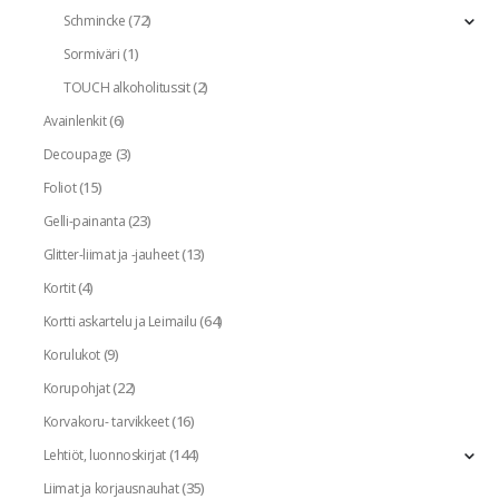
(72)
Schmincke
(1)
Sormiväri
(2)
TOUCH alkoholitussit
(6)
Avainlenkit
(3)
Decoupage
(15)
Foliot
(23)
Gelli-painanta
(13)
Glitter-liimat ja -jauheet
(4)
Kortit
(64)
Kortti askartelu ja Leimailu
(9)
Korulukot
(22)
Korupohjat
(16)
Korvakoru- tarvikkeet
(144)
Lehtiöt, luonnoskirjat
(35)
Liimat ja korjausnauhat