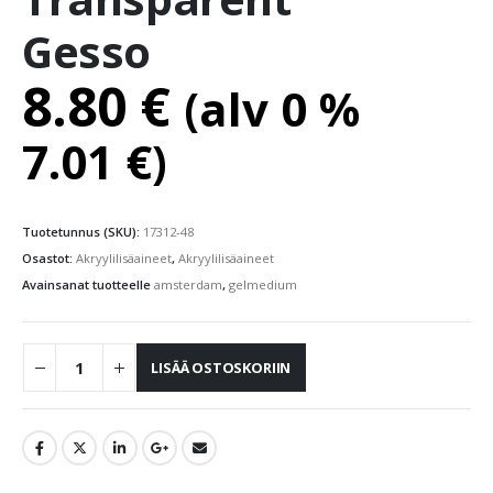
Gesso
8.80
€
(alv 0 %
7.01
€
)
Tuotetunnus (SKU):
17312-48
Osastot:
Akryylilisäaineet
,
Akryylilisäaineet
Avainsanat tuotteelle
amsterdam
,
gelmedium
LISÄÄ OSTOSKORIIN