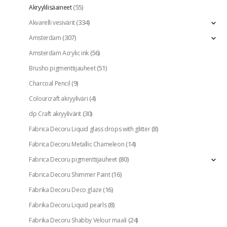
(55)
Akryylilisäaineet
(334)
Akvarelli vesivärit
(307)
Amsterdam
(56)
Amsterdam Acrylic ink
(51)
Brusho pigmenttijauheet
(9)
Charcoal Pencil
(4)
Colourcraft akryyliväri
(30)
dp Craft akryylivärit
(8)
Fabrica Decoru Liquid glass drops with glitter
(14)
Fabrica Decoru Metallic Chameleon
(80)
Fabrica Decoru pigmenttijauheet
(16)
Fabrica Decoru Shimmer Paint
(16)
Fabrika Decoru Deco glaze
(8)
Fabrika Decoru Liquid pearls
(24)
Fabrika Decoru Shabby Velour maali