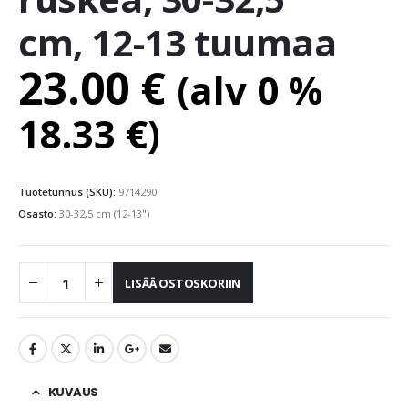
cm, 12-13 tuumaa
23.00
€
(alv 0 %
18.33
€
)
Tuotetunnus (SKU):
9714290
Osasto:
30-32,5 cm (12-13")
LISÄÄ OSTOSKORIIN
KUVAUS