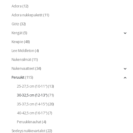
(12)
Adora
(11)
Adora nukkepaketit
(32)
Götz
(5)
Kengät
(48)
Kewpie
(4)
Lee Middleton
(11)
Nukensilmät
(34)
Nukenvaatteet
(115)
Peruukit
(13)
25-27,5 cm (10-11")
(71)
30-32,5 cm (12-13")
(20)
35-37,5 cm (14-15")
(7)
40-42,5 cm (16-17")
(4)
Peruukkinauhat
(22)
Seeleys nukkevartalot