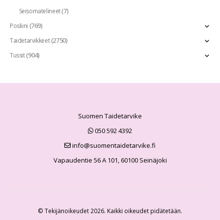
(7)
Seisomatelineet
(769)
Posliini
(2750)
Taidetarvikkeet
(904)
Tussit
Suomen Taidetarvike
050 592 4392
info@suomentaidetarvike.fi
Vapaudentie 56 A 101, 60100 Seinäjoki
© Tekijänoikeudet 2026. Kaikki oikeudet pidätetään.