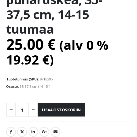
37,5 cm, 14-15
tuumaa
25.00
€
(alv 0 %
19.92
€
)
Tuotetunnus (SKU):
9718295
Osasto:
35-37,5 cm (14-15")
LISÄÄ OSTOSKORIIN