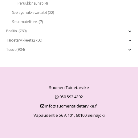
(4)
Peruukkinauhat
(22)
Seeleys nukkevartalot
(7)
Seisomatelineet
(769)
Posliini
(2750)
Taidetarvikkeet
(904)
Tussit
Suomen Taidetarvike
050 592 4392
info@suomentaidetarvike.fi
Vapaudentie 56 A 101, 60100 Seinäjoki