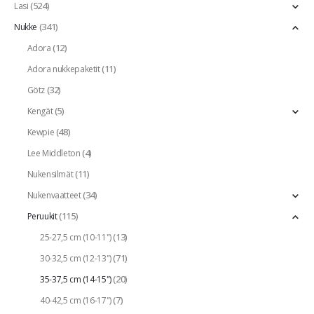
(524)
Lasi
(341)
Nukke
(12)
Adora
(11)
Adora nukkepaketit
(32)
Götz
(5)
Kengät
(48)
Kewpie
(4)
Lee Middleton
(11)
Nukensilmät
(34)
Nukenvaatteet
(115)
Peruukit
(13)
25-27,5 cm (10-11")
(71)
30-32,5 cm (12-13")
(20)
35-37,5 cm (14-15")
(7)
40-42,5 cm (16-17")