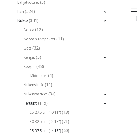
(5)
Lahjatuotteet
(524)
Lasi
(341)
Nukke
(12)
Adora
(11)
Adora nukkepaketit
(32)
Götz
(5)
Kengät
(48)
Kewpie
(4)
Lee Middleton
(11)
Nukensilmät
(34)
Nukenvaatteet
(115)
Peruukit
(13)
25-27,5 cm (10-11")
(71)
30-32,5 cm (12-13")
(20)
35-37,5 cm (14-15")