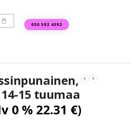
050 592 4392
ssinpunainen,
, 14-15 tuumaa
lv 0 %
22.31
€
)