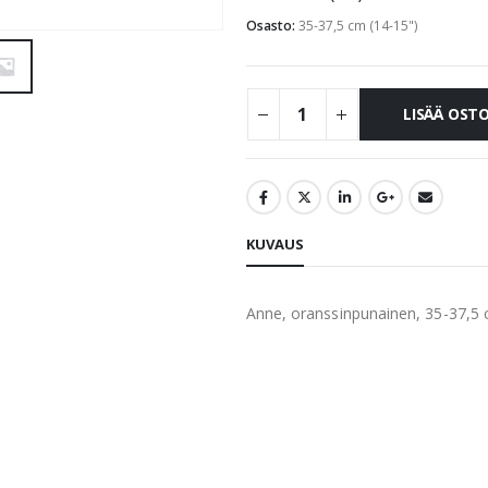
Osasto:
35-37,5 cm (14-15")
LISÄÄ OST
KUVAUS
Anne, oranssinpunainen, 35-37,5