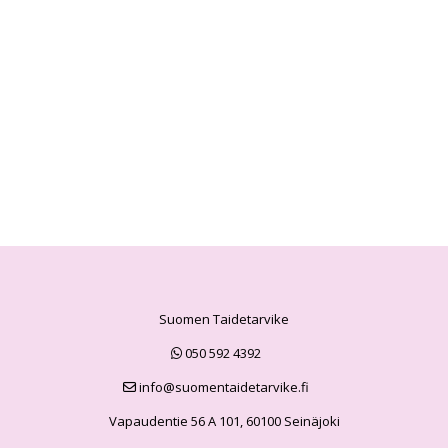
Suomen Taidetarvike
050 592 4392
info@suomentaidetarvike.fi
Vapaudentie 56 A 101, 60100 Seinäjoki