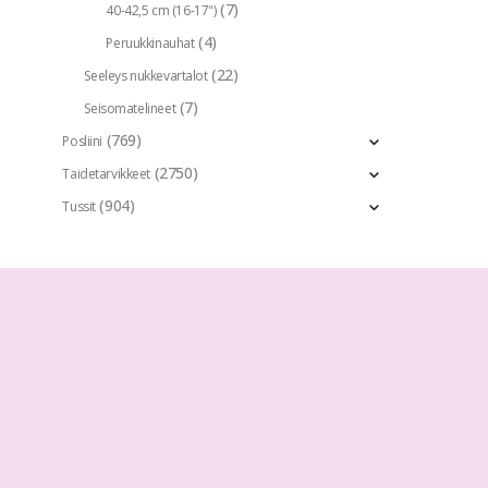
(7)
40-42,5 cm (16-17")
(4)
Peruukkinauhat
(22)
Seeleys nukkevartalot
(7)
Seisomatelineet
(769)
Posliini
(2750)
Taidetarvikkeet
(904)
Tussit