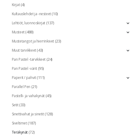
(4)
Kirjat
(10)
Kultauslehdet ja -nesteet
(137)
Lehtiöt, luonnoskirjat
(488)
Musteet
(23)
Mustetangot ja hierrinkivet
(43)
Muut tarvikkeet
(24)
Pan Pastel -tarvikkeet
(95)
Pan Pastel -värit
(111)
Paperit / pahvit
(21)
Parallel Pen
(45)
Pastelli- ja vahakynät
(33)
Setit
(128)
Sinettivahat ja sinetit
(187)
Siveltimet
(72)
Teräkynät