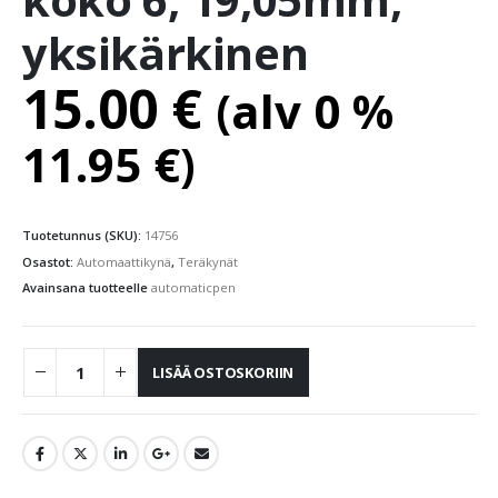
yksikärkinen
15.00
€
(alv 0 %
11.95
€
)
Tuotetunnus (SKU):
14756
Osastot:
Automaattikynä
,
Teräkynät
Avainsana tuotteelle
automaticpen
LISÄÄ OSTOSKORIIN