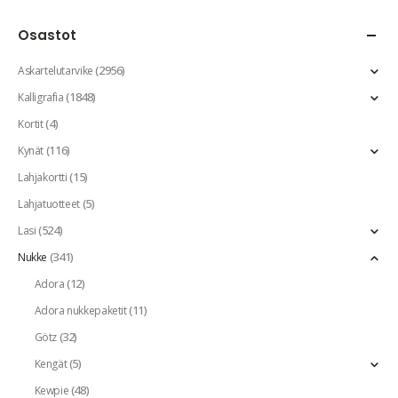
Osastot
(2956)
Askartelutarvike
(1848)
Kalligrafia
(4)
Kortit
(116)
Kynät
(15)
Lahjakortti
(5)
Lahjatuotteet
(524)
Lasi
(341)
Nukke
(12)
Adora
(11)
Adora nukkepaketit
(32)
Götz
(5)
Kengät
(48)
Kewpie