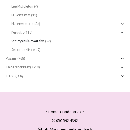
(4)
Lee Middleton
(11)
Nukensilmät
(34)
Nukenvaatteet
(115)
Peruukit
(22)
Seeleys nukkevartalot
(7)
Seisomatelineet
(769)
Posliini
(2750)
Taidetarvikkeet
(904)
Tussit
Suomen Taidetarvike
050 592 4392
info@suomentaidetarvike.fi