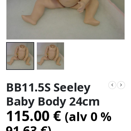
BB11.5S Seeley
Baby Body 24cm
115.00
€
(alv 0 %
91.63
€
)