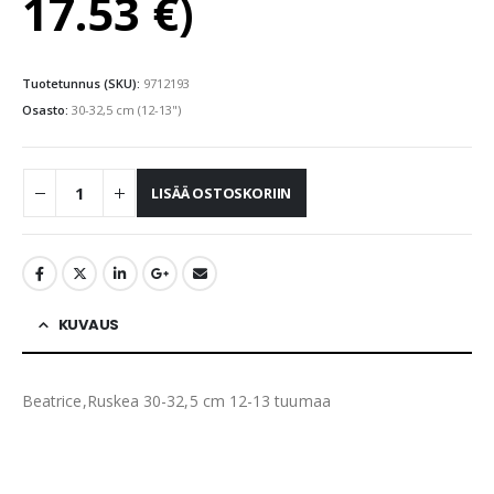
17.53
€
)
Tuotetunnus (SKU):
9712193
Osasto:
30-32,5 cm (12-13")
LISÄÄ OSTOSKORIIN
KUVAUS
Beatrice,Ruskea 30-32,5 cm 12-13 tuumaa