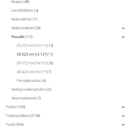
(48)
Kewpie
(4)
Lee Middleton
(11)
Nukensilmät
(34)
Nukenvaatteet
(115)
Peruukit
(13)
25-27,5 cm (10-11")
(71)
30-32,5 cm (12-13")
(20)
35-37,5 cm (14-15")
(7)
40-42,5 cm (16-17")
(4)
Peruukkinauhat
(22)
Seeleys nukkevartalot
(7)
Seisomatelineet
(769)
Posliini
(2750)
Taidetarvikkeet
(904)
Tussit