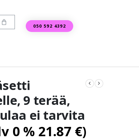
050 592 4392
setti
lle, 9 terää,
tulaa ei tarvita
lv 0 %
21.87
€
)