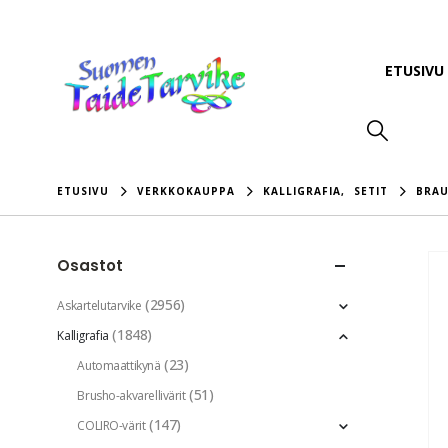
ETUSIVU
ETUSIVU
VERKKOKAUPPA
KALLIGRAFIA
,
SETIT
BRAU
Osastot
(2956)
Askartelutarvike
(1848)
Kalligrafia
(23)
Automaattikynä
(51)
Brusho-akvarellivärit
(147)
COLIRO-värit