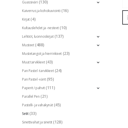
(130)
Guassiväri
(16)
Kaiverrus ja kohokuviointi
(4)
Kirjat
(10)
Kultauslehdet ja -nesteet
(137)
Lehtiöt, luonnoskirjat
(488)
Musteet
(23)
Mustetangot ja hierrinkivet
(43)
Muut tarvikkeet
(24)
Pan Pastel -tarvikkeet
(95)
Pan Pastel -värit
(111)
Paperit / pahvit
(21)
Parallel Pen
(45)
Pastelli- ja vahakynät
(33)
Setit
(128)
Sinettivahat ja sinetit