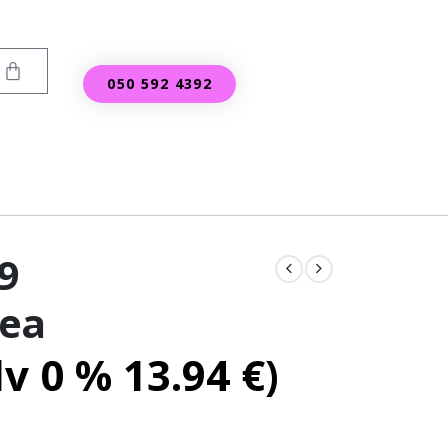
050 592 4392
9
kea
lv 0 %
13.94
€
)