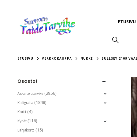
ETUSIVU
ETUSIVU
VERKKOKAUPPA
NUKKE
BULLSEY 2109 VA
Osastot
(2956)
Askartelutarvike
(1848)
Kalligrafia
(4)
Kortit
(116)
Kynät
(15)
Lahjakortti