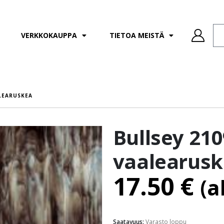
VERKKOKAUPPA
TIETOA MEISTÄ
ALEARUSKEA
Bullsey 210
vaalearus
17.50
€
(a
Saatavuus:
Varasto loppu