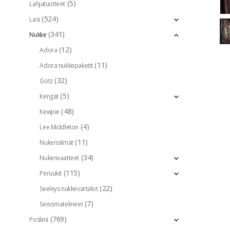
(5)
Lahjatuotteet
(524)
Lasi
(341)
Nukke
(12)
Adora
(11)
Adora nukkepaketit
(32)
Götz
(5)
Kengät
(48)
Kewpie
(4)
Lee Middleton
(11)
Nukensilmät
(34)
Nukenvaatteet
(115)
Peruukit
(22)
Seeleys nukkevartalot
(7)
Seisomatelineet
(769)
Posliini