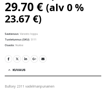
29.70
€
(alv 0 %
23.67
€
)
Saatavuus:
Varasto loppu
Tuotetunnus (SKU):
5111
Osasto:
Nukke
KUVAUS
Bullsey 2311 vadelmanpunainen