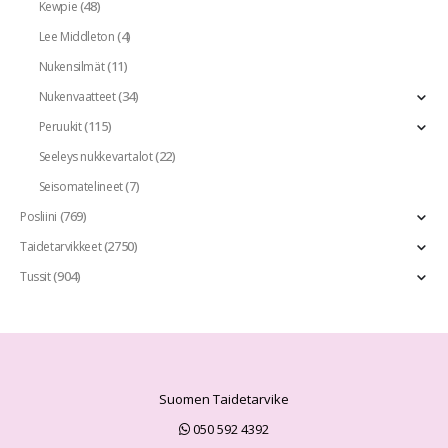
(48)
Kewpie
(4)
Lee Middleton
(11)
Nukensilmät
(34)
Nukenvaatteet
(115)
Peruukit
(22)
Seeleys nukkevartalot
(7)
Seisomatelineet
(769)
Posliini
(2750)
Taidetarvikkeet
(904)
Tussit
Suomen Taidetarvike
050 592 4392