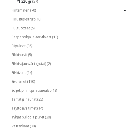
(37)
Yli 220 gr
(70)
Piirtäminen
(10)
Piirustus-sarjat
(5)
Puutuotteet
(13)
Raapepohja ja -tarvikkeet
(36)
Riipukset
(5)
Silkkihuivit
(2)
Silkkirajausvärit (gutat)
(14)
Silkkivärit
(170)
Siveltimet
(13)
Soljet, pinnit ja hiusneulat
(25)
Tarrat ja nauhat
(14)
Täyttösiveltimet
(30)
Tyhjät pullot ja purkit
(38)
Välirenkaat