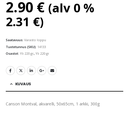
2.90
€
(alv 0 %
2.31
€
)
Saatavuus:
Varasto loppu
Tuotetunnus (SKU):
14133
Osastot:
Yli 220 gr
,
Yli 220 gr
KUVAUS
Canson Montval, akvarelli, 50x65cm, 1 arkki, 300g