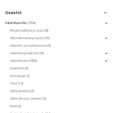
Osastot
(2956)
Askartelutarvike
(34)
Akryylimaalikynä ja -tussi
(329)
Alkoholimusteet ja tussit
(9)
Askartelu- ja maalausmuovi
(34)
Askartelu-työvälineet
(1883)
Askarteluvärit
(6)
Avainlenkit
(3)
Decoupage
(15)
Foliot
(23)
Gelli-painanta
(13)
Glitter-liimat ja -jauheet
(4)
Kortit