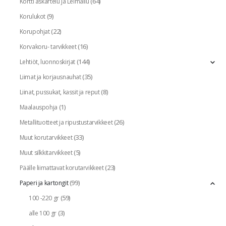
(64)
Kortti askartelu ja Leimailu
(9)
Korulukot
(22)
Korupohjat
(16)
Korvakoru- tarvikkeet
(144)
Lehtiöt, luonnoskirjat
(35)
Liimat ja korjausnauhat
(8)
Liinat, pussukat, kassit ja reput
(1)
Maalauspohja
(26)
Metallituotteet ja ripustustarvikkeet
(33)
Muut korutarvikkeet
(5)
Muut silkkitarvikkeet
(23)
Päälle liimattavat korutarvikkeet
(99)
Paperi ja kartongit
(59)
100 -220 gr
(3)
alle 100 gr