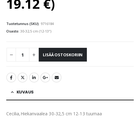
19.12
€
)
Tuotetunnus (SKU):
9716184
Osasto:
30-32,5 cm (12-13")
LISÄÄ OSTOSKORIIN
KUVAUS
Cecilia,Hiekanvaalea 30-32,5 cm 12-13 tuumaa