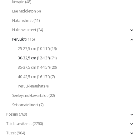
(48)
Kewpie
(4)
Lee Middleton
(11)
Nukensilmät
(34)
Nukenvaatteet
(115)
Peruukit
(13)
25-27,5 cm (10-11")
(71)
30-32,5 cm (12-13")
(20)
35-37,5 cm (14-15")
(7)
40-42,5 cm (16-17")
(4)
Peruukkinauhat
(22)
Seeleys nukkevartalot
(7)
Seisomatelineet
(769)
Posliini
(2750)
Taidetarvikkeet
(904)
Tussit