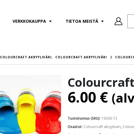
VERKKOKAUPPA
TIETOA MEISTÄ
COLOURCRAFT AKRYYLIVÄRI
,
COLOURCRAFT AKRYYLIVÄRI
COLOURCR
Colourcraft
6.00
€
(al
Tuotetunnus (SKU):
16300-72
Osastot:
Colourcraft akryyliväri
,
Colourc