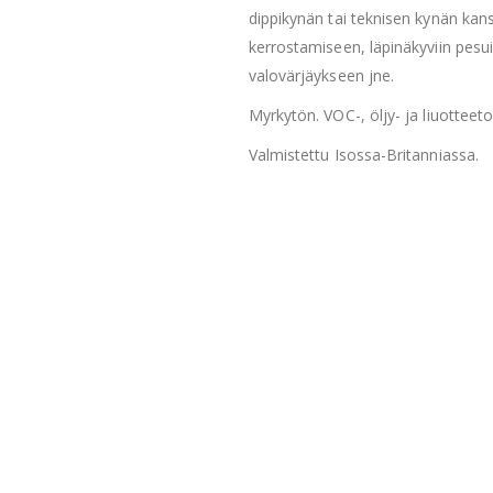
dippikynän tai teknisen kynän kan
kerrostamiseen, läpinäkyviin pesui
valovärjäykseen jne.
Myrkytön. VOC-, öljy- ja liuotteet
Valmistettu Isossa-Britanniassa.