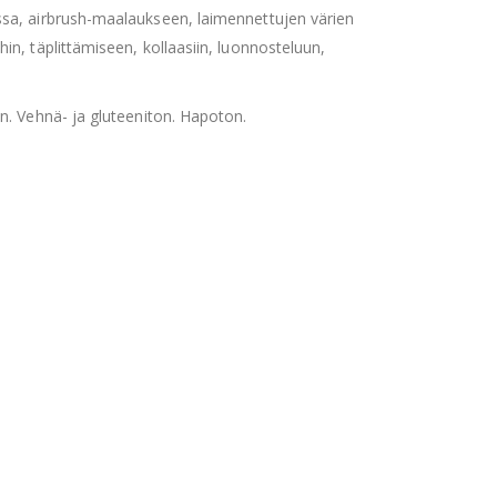
ssa, airbrush-maalaukseen, laimennettujen värien
hin, täplittämiseen, kollaasiin, luonnosteluun,
on. Vehnä- ja gluteeniton. Hapoton.