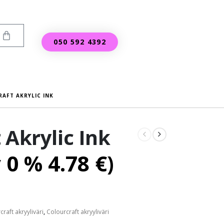
050 592 4392
AFT AKRYLIC INK
 Akrylic Ink
v 0 %
4.78
€
)
raft akryyliväri
,
Colourcraft akryyliväri