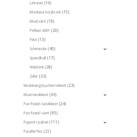
(10)
Letraset
(15)
Montana Acrylic ink
(18)
Muut värit
(20)
Pelikan 4001
(13)
Pilot
(40)
Schmincke
(17)
Speedball
(28)
W&N Ink
(33)
Ziller
(23)
Mustetangot ja hierrinkivet
(43)
Muut tarvikkeet
(24)
Pan Pastel -tarvikkeet
(95)
Pan Pastel -värit
(111)
Paperit / pahvit
(21)
Parallel Pen