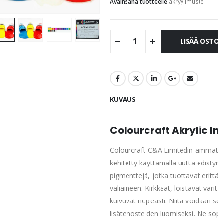
Avainsana tuotteelle
akryylimuste
LISÄÄ OST
KUVAUS
Colourcraft Akrylic I
Colourcraft C&A Limitedin ammatti
kehitetty käyttämällä uutta edisty
pigmenttejä, jotka tuottavat erit
väliaineen. Kirkkaat, loistavat vär
kuivuvat nopeasti. Niitä voidaan 
lisätehosteiden luomiseksi. Ne sop