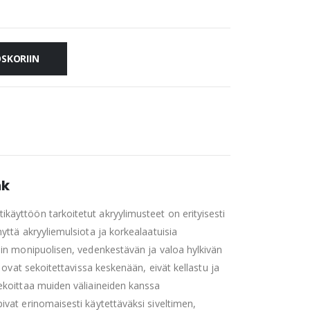
OSKORIIN
nk
käyttöön tarkoitetut akryylimusteet on erityisesti
nyttä akryyliemulsiota ja korkealaatuisia
täin monipuolisen, vedenkestävän ja valoa hylkivän
it ovat sekoitettavissa keskenään, eivät kellastu ja
sekoittaa muiden väliaineiden kanssa
ivat erinomaisesti käytettäväksi siveltimen,