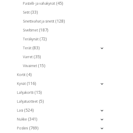
(45)
Pastelli- ja vahakynät
(33)
Setit
(128)
Sinettivahat ja sinetit
(187)
Siveltimet
(72)
Teräkynät
(83)
Terät
(35)
Varret
(15)
Viivaimet
(4)
Kortit
(116)
Kynät
(15)
Lahjakortti
(5)
Lahjatuotteet
(524)
Lasi
(341)
Nukke
(769)
Posliini