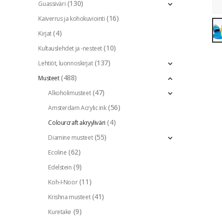
(130)
Guassiväri
(16)
Kaiverrus ja kohokuviointi
(4)
Kirjat
(10)
Kultauslehdet ja -nesteet
(137)
Lehtiöt, luonnoskirjat
(488)
Musteet
(47)
Alkoholimusteet
(56)
Amsterdam Acrylic ink
(4)
Colourcraft akryyliväri
(55)
Diamine musteet
(62)
Ecoline
(9)
Edelstein
(11)
Koh-I-Noor
(41)
Krishna musteet
(9)
Kuretake