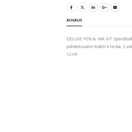
KUVAUS
DELUXE PEN & INK KIT Speedball ka
puhdistusaine lisäksi 6 terää, 2 vart
12 ml