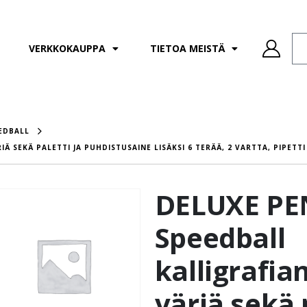
VERKKOKAUPPA
TIETOA MEISTÄ
EDBALL
Ä SEKÄ PALETTI JA PUHDISTUSAINE LISÄKSI 6 TERÄÄ, 2 VARTTA, PIPETTI 
DELUXE PEN
Speedball
kalligrafia
väriä sekä p