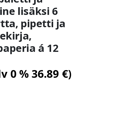
ne lisäksi 6
tta, pipetti ja
jekirja,
paperia á 12
lv 0 %
36.89
€
)