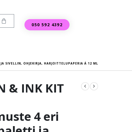
050 592 4392
JA SIVELLIN, OHJEKIRJA, HARJOITTELUPAPERIA Á 12 ML
 & INK KIT
muste 4 eri
aletti ja