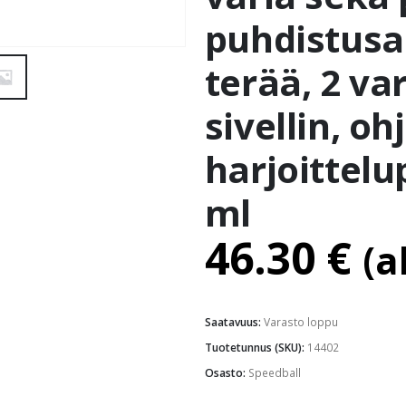
puhdistusai
terää, 2 var
sivellin, oh
harjoittelu
ml
46.30
€
(a
Saatavuus:
Varasto loppu
Tuotetunnus (SKU):
14402
Osasto:
Speedball