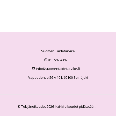
Suomen Taidetarvike
050 592 4392
info@suomentaidetarvike.fi
Vapaudentie 56 A 101, 60100 Seinäjoki
© Tekijänoikeudet 2026. Kaikki oikeudet pidätetään.