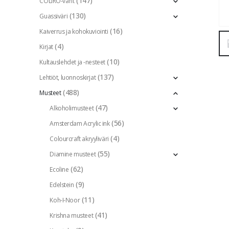
(147)
COLIRO-värit
(130)
Guassiväri
(16)
Kaiverrus ja kohokuviointi
(4)
Kirjat
(10)
Kultauslehdet ja -nesteet
(137)
Lehtiöt, luonnoskirjat
(488)
Musteet
(47)
Alkoholimusteet
(56)
Amsterdam Acrylic ink
(4)
Colourcraft akryyliväri
(55)
Diamine musteet
(62)
Ecoline
(9)
Edelstein
(11)
Koh-I-Noor
(41)
Krishna musteet