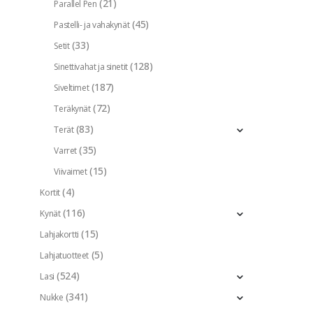
(21)
Parallel Pen
(45)
Pastelli- ja vahakynät
(33)
Setit
(128)
Sinettivahat ja sinetit
(187)
Siveltimet
(72)
Teräkynät
(83)
Terät
(35)
Varret
(15)
Viivaimet
(4)
Kortit
(116)
Kynät
(15)
Lahjakortti
(5)
Lahjatuotteet
(524)
Lasi
(341)
Nukke