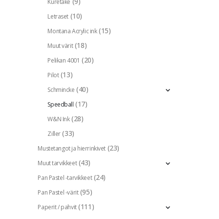
(9)
Kuretake
(10)
Letraset
(15)
Montana Acrylic ink
(18)
Muut värit
(20)
Pelikan 4001
(13)
Pilot
(40)
Schmincke
(17)
Speedball
(28)
W&N Ink
(33)
Ziller
(23)
Mustetangot ja hierrinkivet
(43)
Muut tarvikkeet
(24)
Pan Pastel -tarvikkeet
(95)
Pan Pastel -värit
(111)
Paperit / pahvit