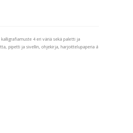
lligrafiamuste 4 eri väriä sekä paletti ja
ta, pipetti ja sivellin, ohjekirja, harjoittelupaperia á