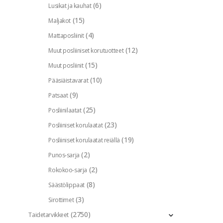
(6)
Lusikat ja kauhat
(15)
Maljakot
(4)
Mattaposliinit
(12)
Muut posliiniset korutuotteet
(15)
Muut posliinit
(10)
Pääsiäistavarat
(9)
Patsaat
(25)
Posliinilaatat
(23)
Posliiniset korulaatat
(19)
Posliiniset korulaatat reiällä
(2)
Punos-sarja
(2)
Rokokoo-sarja
(8)
Säästölippaat
(3)
Sirottimet
(2750)
Taidetarvikkeet