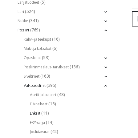
(5)
Lahjatuotteet
(524)
Lasi
(341)
Nukke
(769)
Posliini
(16)
Kahvi- ja teekupit
(6)
Mukit ja kolpakot
(53)
Opaskirjat
(136)
Posliininmaalaus- tarvikkeet
(163)
Siveltimet
(395)
Valkoposliinit
(48)
Asetit ja lautaset
(15)
Eläinaiheet
(11)
Enkelit
(14)
FRY-sarja
(42)
Joulutavarat