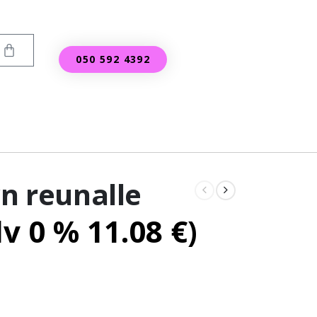
050 592 4392
yn reunalle
lv 0 %
11.08
€
)