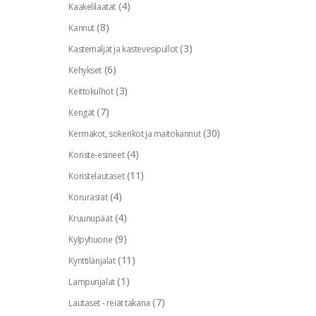
(4)
Kaakelilaatat
(8)
Kannut
(3)
Kastemaljat ja kastevesipullot
(6)
Kehykset
(3)
Keittokulhot
(7)
Kengät
(30)
Kermakot, sokerikot ja maitokannut
(4)
Koriste-esineet
(11)
Koristelautaset
(4)
Korurasiat
(4)
Kruunupäät
(9)
Kylpyhuone
(11)
Kynttilänjalat
(1)
Lampunjalat
(7)
Lautaset - reiät takana