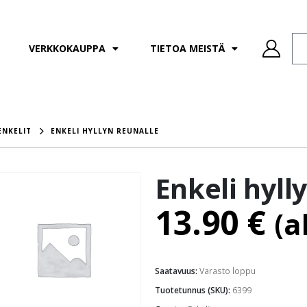
VERKKOKAUPPA
TIETOA MEISTÄ
ENKELIT
ENKELI HYLLYN REUNALLE
Enkeli hyll
13.90
€
(a
Saatavuus:
Varasto loppu
Tuotetunnus (SKU):
6399