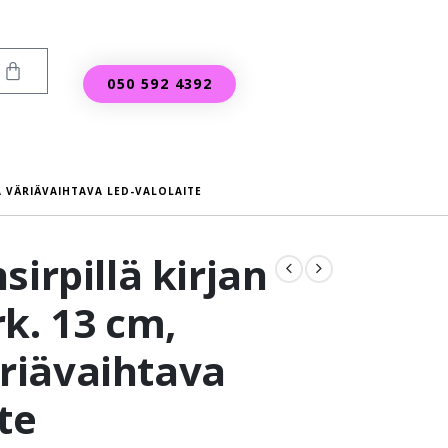
050 592 4392
A VÄRIÄVAIHTAVA LED-VALOLAITE
sirpillä kirjan
k. 13 cm,
riävaihtava
te