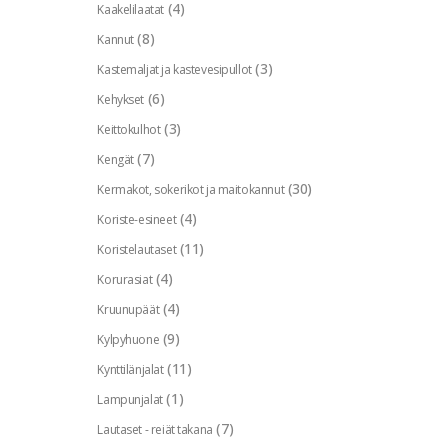
(4)
Kaakelilaatat
(8)
Kannut
(3)
Kastemaljat ja kastevesipullot
(6)
Kehykset
(3)
Keittokulhot
(7)
Kengät
(30)
Kermakot, sokerikot ja maitokannut
(4)
Koriste-esineet
(11)
Koristelautaset
(4)
Korurasiat
(4)
Kruunupäät
(9)
Kylpyhuone
(11)
Kynttilänjalat
(1)
Lampunjalat
(7)
Lautaset - reiät takana