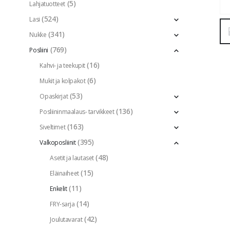
(5)
Lahjatuotteet
(524)
Lasi
(341)
Nukke
(769)
Posliini
(16)
Kahvi- ja teekupit
(6)
Mukit ja kolpakot
(53)
Opaskirjat
(136)
Posliininmaalaus- tarvikkeet
(163)
Siveltimet
(395)
Valkoposliinit
(48)
Asetit ja lautaset
(15)
Eläinaiheet
(11)
Enkelit
(14)
FRY-sarja
(42)
Joulutavarat