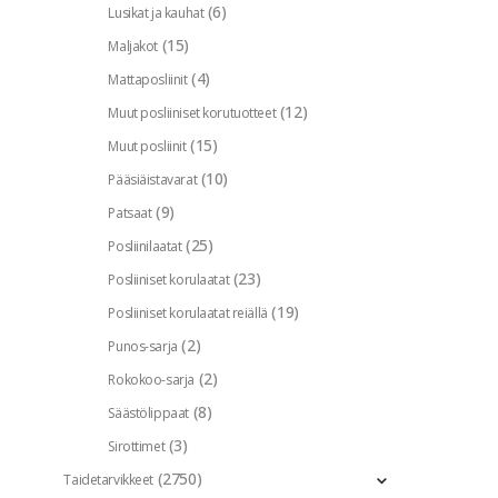
(6)
Lusikat ja kauhat
(15)
Maljakot
(4)
Mattaposliinit
(12)
Muut posliiniset korutuotteet
(15)
Muut posliinit
(10)
Pääsiäistavarat
(9)
Patsaat
(25)
Posliinilaatat
(23)
Posliiniset korulaatat
(19)
Posliiniset korulaatat reiällä
(2)
Punos-sarja
(2)
Rokokoo-sarja
(8)
Säästölippaat
(3)
Sirottimet
(2750)
Taidetarvikkeet