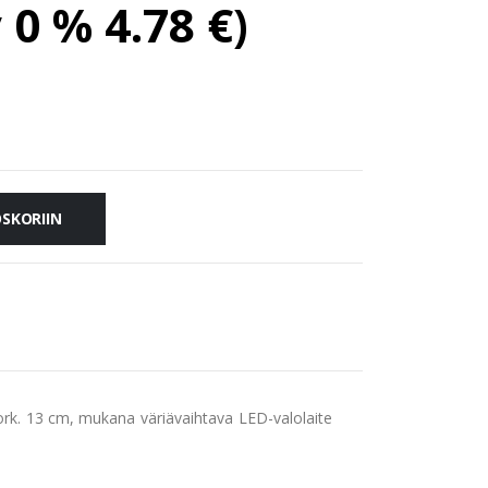
v 0 %
4.78
€
)
OSKORIIN
 kork. 13 cm, mukana väriävaihtava LED-valolaite