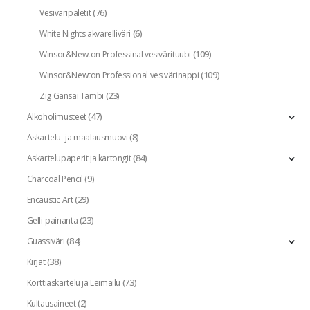
(76)
Vesiväripaletit
(6)
White Nights akvarelliväri
(109)
Winsor&Newton Professinal vesivärituubi
(109)
Winsor&Newton Professional vesivärinappi
(23)
Zig Gansai Tambi
(47)
Alkoholimusteet
(8)
Askartelu- ja maalausmuovi
(84)
Askartelupaperit ja kartongit
(9)
Charcoal Pencil
(29)
Encaustic Art
(23)
Gelli-painanta
(84)
Guassiväri
(38)
Kirjat
(73)
Korttiaskartelu ja Leimailu
(2)
Kultausaineet