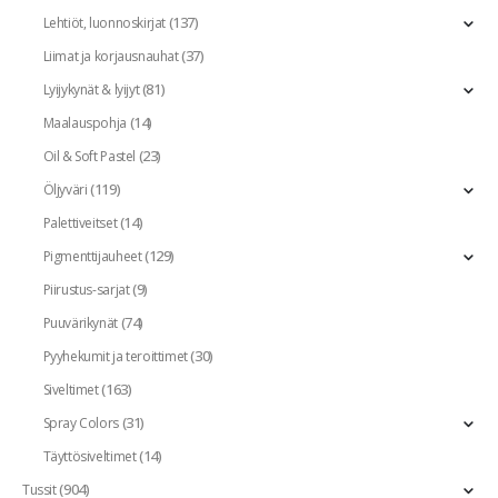
(137)
Lehtiöt, luonnoskirjat
(37)
Liimat ja korjausnauhat
(81)
Lyijykynät & lyijyt
(14)
Maalauspohja
(23)
Oil & Soft Pastel
(119)
Öljyväri
(14)
Palettiveitset
(129)
Pigmenttijauheet
(9)
Piirustus-sarjat
(74)
Puuvärikynät
(30)
Pyyhekumit ja teroittimet
(163)
Siveltimet
(31)
Spray Colors
(14)
Täyttösiveltimet
(904)
Tussit