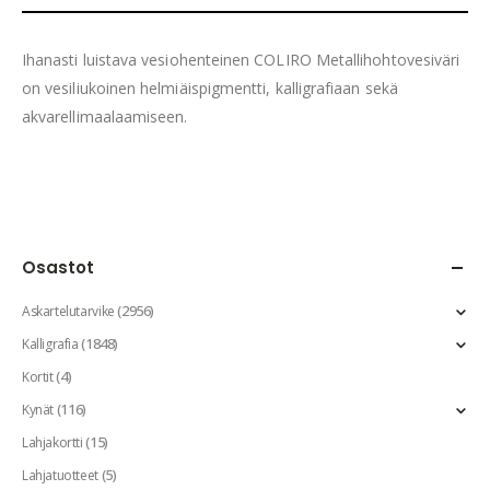
Ihanasti luistava vesiohenteinen COLIRO Metallihohtovesiväri
on vesiliukoinen helmiäispigmentti, kalligrafiaan sekä
akvarellimaalaamiseen.
Osastot
(2956)
Askartelutarvike
(1848)
Kalligrafia
(4)
Kortit
(116)
Kynät
(15)
Lahjakortti
(5)
Lahjatuotteet