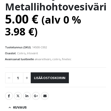
Metallihohtovesiväri
5.00
€
(alv 0 %
3.98
€
)
Tuotetunnus (SKU):
14500-C002
Osastot:
Coliro
,
Irtovärit
Avainsanat tuotteelle
akvarelliväri
,
coliro
,
finetec
LISÄÄ OSTOSKORIIN
KUVAUS