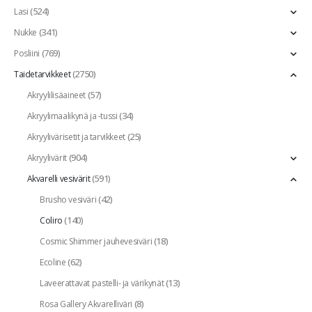
(524)
Lasi
(341)
Nukke
(769)
Posliini
(2750)
Taidetarvikkeet
(57)
Akryylilisäaineet
(34)
Akryylimaalikynä ja -tussi
(25)
Akryylivärisetit ja tarvikkeet
(904)
Akryylivärit
(591)
Akvarelli vesivärit
(42)
Brusho vesiväri
(140)
Coliro
(18)
Cosmic Shimmer jauhevesiväri
(62)
Ecoline
(13)
Laveerattavat pastelli- ja värikynät
(8)
Rosa Gallery Akvarelliväri