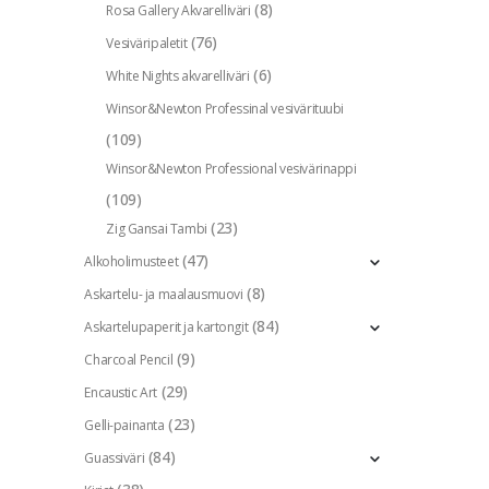
(8)
Rosa Gallery Akvarelliväri
(76)
Vesiväripaletit
(6)
White Nights akvarelliväri
Winsor&Newton Professinal vesivärituubi
(109)
Winsor&Newton Professional vesivärinappi
(109)
(23)
Zig Gansai Tambi
(47)
Alkoholimusteet
(8)
Askartelu- ja maalausmuovi
(84)
Askartelupaperit ja kartongit
(9)
Charcoal Pencil
(29)
Encaustic Art
(23)
Gelli-painanta
(84)
Guassiväri