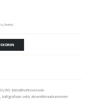
ro
,
finetec
OSKORIIN
COLIRO Metallihohtovesiväri
, kalligrafiaan sekä akvarellimaalaamiseen.