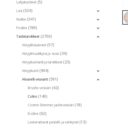
(5)
Lahjatuotteet
(524)
Lasi
(341)
Nukke
(769)
Posliini
(2750)
Taidetarvikkeet
(57)
Akryylilisäaineet
(34)
Akryylimaalikynä ja -tussi
(25)
Akryylivärisetit ja tarvikkeet
(904)
Akryylivärit
(591)
Akvarelli vesivärit
(42)
Brusho vesiväri
(140)
Coliro
(18)
Cosmic Shimmer jauhevesiväri
(62)
Ecoline
(13)
Laveerattavat pastelli- ja värikynät