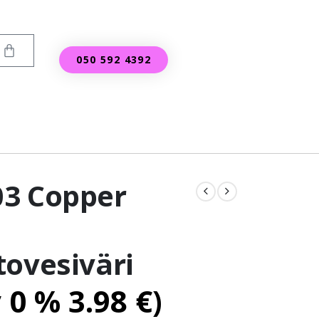
050 592 4392
3 Copper
tovesiväri
v 0 %
3.98
€
)