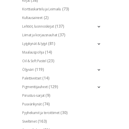
(38)
Kirjat
(73)
Korttiaskartelu ja Leimailu
(2)
Kultausaineet
(137)
Lehtiöt, luonnoskirjat
(37)
Liimat ja korjausnauhat
(81)
Lyijykynät & lyijyt
(14)
Maalauspohja
(23)
Oil & Soft Pastel
(119)
Öljyväri
(14)
Palettiveitset
(129)
Pigmenttijauheet
(9)
Piirustus-sarjat
(74)
Puuvärikynät
(30)
Pyyhekumit ja teroittimet
(163)
Siveltimet