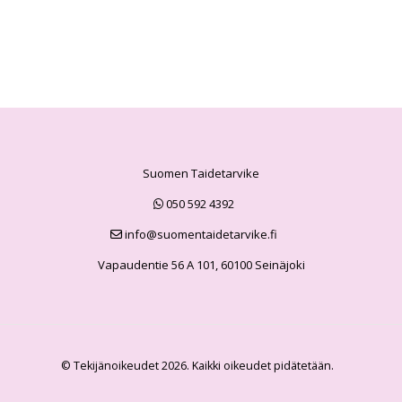
Suomen Taidetarvike
050 592 4392
info@suomentaidetarvike.fi
Vapaudentie 56 A 101, 60100 Seinäjoki
© Tekijänoikeudet 2026. Kaikki oikeudet pidätetään.