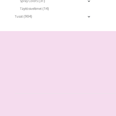
(31)
Spray Colors
(14)
Täyttösiveltimet
(904)
Tussit