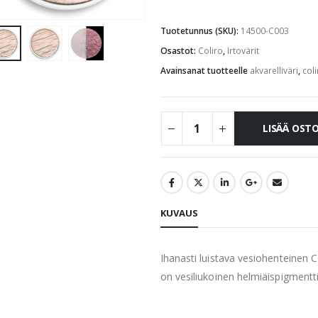
Tuotetunnus (SKU):
14500-C003
Osastot:
Coliro
,
Irtovärit
Avainsanat tuotteelle
akvarelliväri
,
coli
LISÄÄ OST
KUVAUS
Ihanasti luistava vesiohenteinen 
on vesiliukoinen helmiäispigmentti