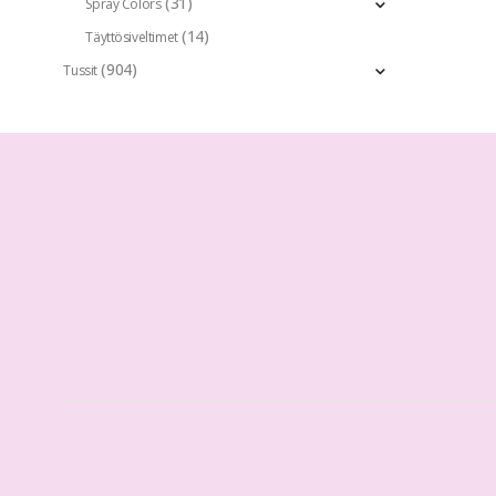
(31)
Spray Colors
(14)
Täyttösiveltimet
(904)
Tussit