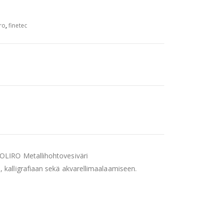
ro
,
finetec
COLIRO Metallihohtovesiväri
, kalligrafiaan sekä akvarellimaalaamiseen.