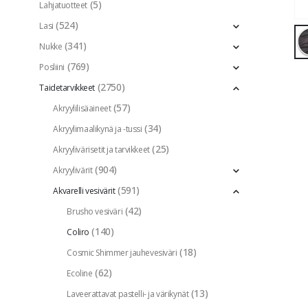
(5)
Lahjatuotteet
(524)
Lasi
(341)
Nukke
(769)
Posliini
(2750)
Taidetarvikkeet
(57)
Akryylilisäaineet
(34)
Akryylimaalikynä ja -tussi
(25)
Akryylivärisetit ja tarvikkeet
(904)
Akryylivärit
(591)
Akvarelli vesivärit
(42)
Brusho vesiväri
(140)
Coliro
(18)
Cosmic Shimmer jauhevesiväri
(62)
Ecoline
(13)
Laveerattavat pastelli- ja värikynät