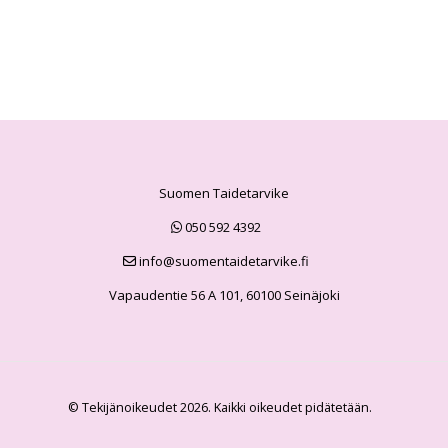
Suomen Taidetarvike
050 592 4392
info@suomentaidetarvike.fi
Vapaudentie 56 A 101, 60100 Seinäjoki
© Tekijänoikeudet 2026. Kaikki oikeudet pidätetään.