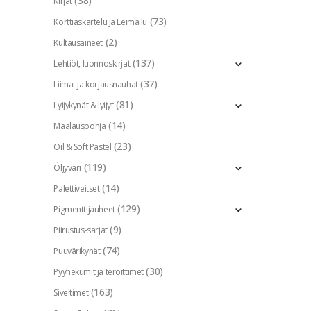
(38)
Kirjat
(73)
Korttiaskartelu ja Leimailu
(2)
Kultausaineet
(137)
Lehtiöt, luonnoskirjat
(37)
Liimat ja korjausnauhat
(81)
Lyijykynät & lyijyt
(14)
Maalauspohja
(23)
Oil & Soft Pastel
(119)
Öljyväri
(14)
Palettiveitset
(129)
Pigmenttijauheet
(9)
Piirustus-sarjat
(74)
Puuvärikynät
(30)
Pyyhekumit ja teroittimet
(163)
Siveltimet