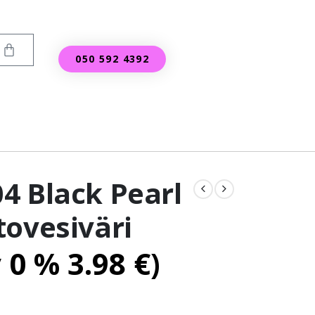
050 592 4392
4 Black Pearl
tovesiväri
v 0 %
3.98
€
)