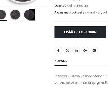
Osastot:
Coliro
,
Irtovärit
Avainsanat tuotteelle
akvarelliväri
,
coli
LISÄÄ OSTOSKORIIN
KUVAUS
Ihanasti luistava vesiohenteinen 
on vesiliukoinen helmiäispigmentti