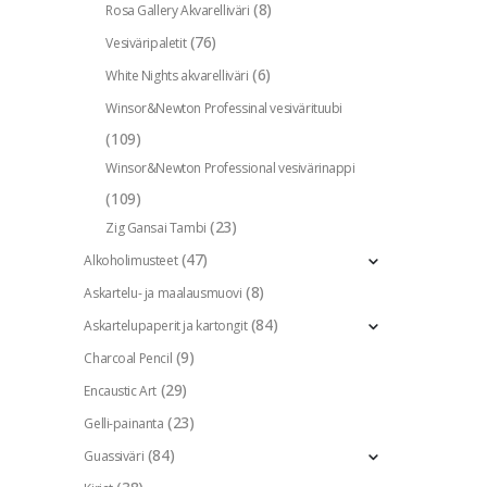
(8)
Rosa Gallery Akvarelliväri
(76)
Vesiväripaletit
(6)
White Nights akvarelliväri
Winsor&Newton Professinal vesivärituubi
(109)
Winsor&Newton Professional vesivärinappi
(109)
(23)
Zig Gansai Tambi
(47)
Alkoholimusteet
(8)
Askartelu- ja maalausmuovi
(84)
Askartelupaperit ja kartongit
(9)
Charcoal Pencil
(29)
Encaustic Art
(23)
Gelli-painanta
(84)
Guassiväri