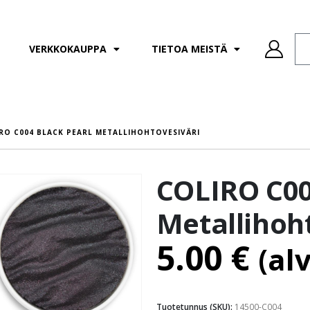
VERKKOKAUPPA
TIETOA MEISTÄ
RO C004 BLACK PEARL METALLIHOHTOVESIVÄRI
COLIRO C00
Metallihoh
5.00
€
(al
Tuotetunnus (SKU):
14500-C004