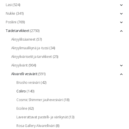
(524)
Lasi
(341)
Nukke
(769)
Posliini
(2750)
Taidetarvikkeet
(57)
Akryylilisäaineet
(34)
Akryylimaalikynä ja -tussi
(25)
Akryylivärisetit ja tarvikkeet
(904)
Akryylivärit
(591)
Akvarelli vesivärit
(42)
Brusho vesiväri
(140)
Coliro
(18)
Cosmic Shimmer jauhevesiväri
(62)
Ecoline
(13)
Laveerattavat pastelli- ja värikynät
(8)
Rosa Gallery Akvarelliväri