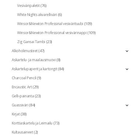
(76)
Vesiväripaletit
(6)
White Nights akvarelliväri
(109)
Winsor&Newton Professinal vesivärituubi
(109)
Winsor&Newton Professional vesivärinappi
(23)
Zig Gansai Tambi
(47)
Alkoholimusteet
(8)
Askartelu- ja maalausmuovi
(84)
Askartelupaperit ja kartongit
(9)
Charcoal Pencil
(29)
Encaustic Art
(23)
Gelli-painanta
(84)
Guassiväri
(38)
Kirjat
(73)
Korttiaskartelu ja Leimailu
(2)
Kultausaineet