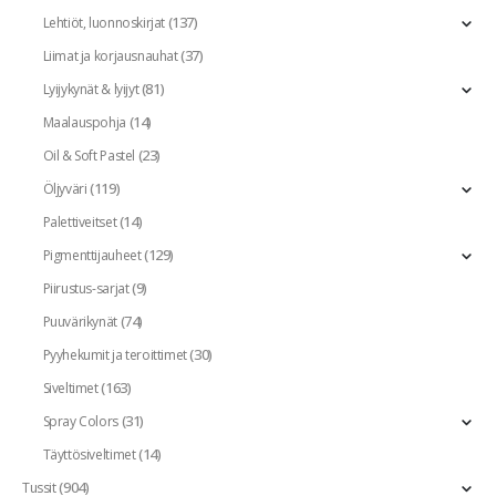
(137)
Lehtiöt, luonnoskirjat
(37)
Liimat ja korjausnauhat
(81)
Lyijykynät & lyijyt
(14)
Maalauspohja
(23)
Oil & Soft Pastel
(119)
Öljyväri
(14)
Palettiveitset
(129)
Pigmenttijauheet
(9)
Piirustus-sarjat
(74)
Puuvärikynät
(30)
Pyyhekumit ja teroittimet
(163)
Siveltimet
(31)
Spray Colors
(14)
Täyttösiveltimet
(904)
Tussit