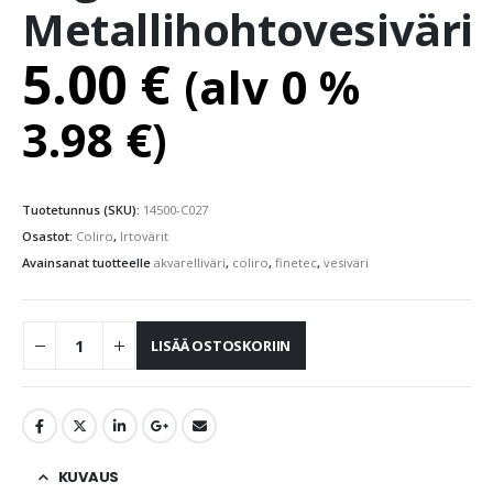
Metallihohtovesiväri
5.00
€
(alv 0 %
3.98
€
)
Tuotetunnus (SKU):
14500-C027
Osastot:
Coliro
,
Irtovärit
Avainsanat tuotteelle
akvarelliväri
,
coliro
,
finetec
,
vesiväri
LISÄÄ OSTOSKORIIN
KUVAUS