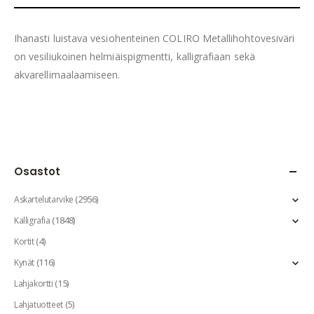
Ihanasti luistava vesiohenteinen COLIRO Metallihohtovesiväri
on vesiliukoinen helmiäispigmentti, kalligrafiaan sekä
akvarellimaalaamiseen.
Osastot
(2956)
Askartelutarvike
(1848)
Kalligrafia
(4)
Kortit
(116)
Kynät
(15)
Lahjakortti
(5)
Lahjatuotteet