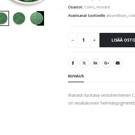
Osastot:
Coliro
,
Irtovärit
Avainsanat tuotteelle
akvarelliväri
,
coli
LISÄÄ OST
KUVAUS
Ihanasti luistava vesiohenteinen 
on vesiliukoinen helmiäispigmentti