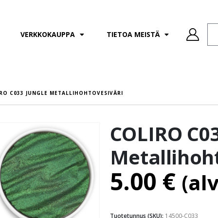
VERKKOKAUPPA
TIETOA MEISTÄ
RO C033 JUNGLE METALLIHOHTOVESIVÄRI
COLIRO C03
Metallihoh
5.00
€
(al
Tuotetunnus (SKU):
14500-C033