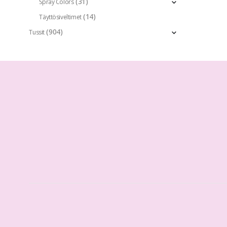
(31)
Spray Colors
(14)
Täyttösiveltimet
(904)
Tussit