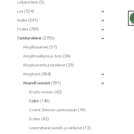
(5)
Lahjatuotteet
(524)
Lasi
(341)
Nukke
(769)
Posliini
(2750)
Taidetarvikkeet
(57)
Akryylilisäaineet
(34)
Akryylimaalikynä ja -tussi
(25)
Akryylivärisetit ja tarvikkeet
(904)
Akryylivärit
(591)
Akvarelli vesivärit
(42)
Brusho vesiväri
(140)
Coliro
(18)
Cosmic Shimmer jauhevesiväri
(62)
Ecoline
(13)
Laveerattavat pastelli- ja värikynät