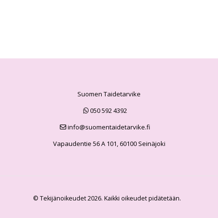
Suomen Taidetarvike
050 592 4392
info@suomentaidetarvike.fi
Vapaudentie 56 A 101, 60100 Seinäjoki
© Tekijänoikeudet 2026. Kaikki oikeudet pidätetään.