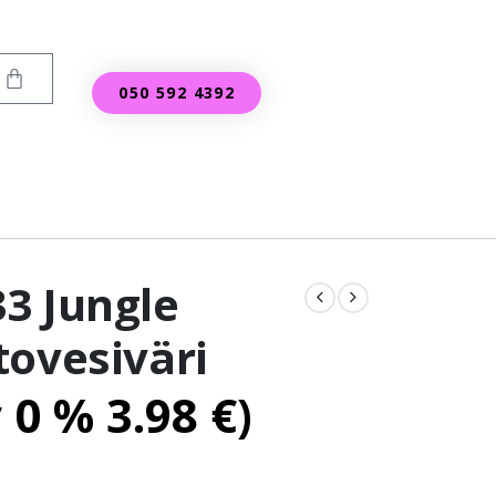
050 592 4392
3 Jungle
tovesiväri
v 0 %
3.98
€
)