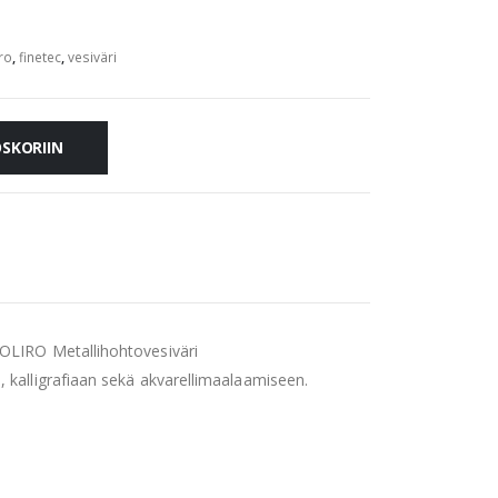
ro
,
finetec
,
vesiväri
OSKORIIN
COLIRO Metallihohtovesiväri
, kalligrafiaan sekä akvarellimaalaamiseen.