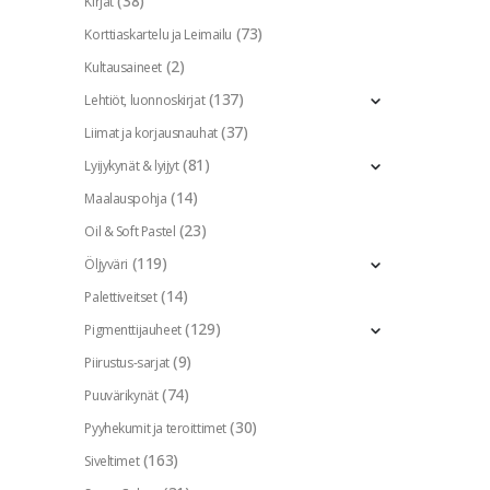
(38)
Kirjat
(73)
Korttiaskartelu ja Leimailu
(2)
Kultausaineet
(137)
Lehtiöt, luonnoskirjat
(37)
Liimat ja korjausnauhat
(81)
Lyijykynät & lyijyt
(14)
Maalauspohja
(23)
Oil & Soft Pastel
(119)
Öljyväri
(14)
Palettiveitset
(129)
Pigmenttijauheet
(9)
Piirustus-sarjat
(74)
Puuvärikynät
(30)
Pyyhekumit ja teroittimet
(163)
Siveltimet