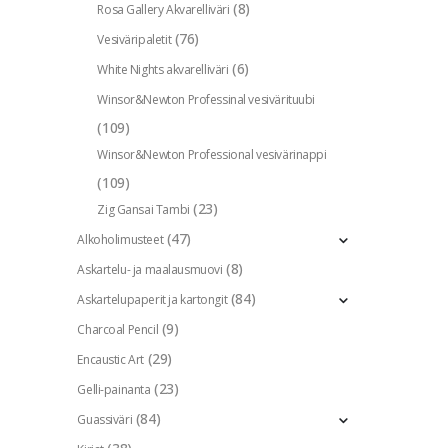
(8)
Rosa Gallery Akvarelliväri
(76)
Vesiväripaletit
(6)
White Nights akvarelliväri
Winsor&Newton Professinal vesivärituubi
(109)
Winsor&Newton Professional vesivärinappi
(109)
(23)
Zig Gansai Tambi
(47)
Alkoholimusteet
(8)
Askartelu- ja maalausmuovi
(84)
Askartelupaperit ja kartongit
(9)
Charcoal Pencil
(29)
Encaustic Art
(23)
Gelli-painanta
(84)
Guassiväri