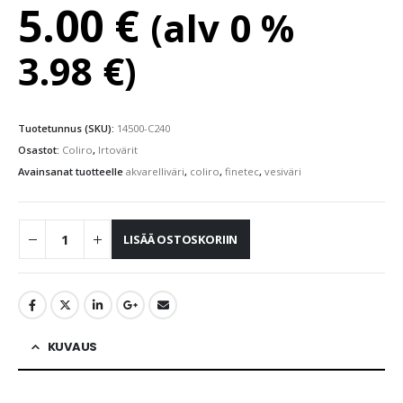
5.00
€
(alv 0 %
3.98
€
)
Tuotetunnus (SKU):
14500-C240
Osastot:
Coliro
,
Irtovärit
Avainsanat tuotteelle
akvarelliväri
,
coliro
,
finetec
,
vesiväri
LISÄÄ OSTOSKORIIN
KUVAUS