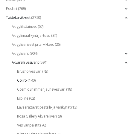
(769)
Posliini
(2750)
Taidetarvikkeet
(57)
Akryylilisäaineet
(34)
Akryylimaalikynä ja -tussi
(25)
Akryylivärisetit ja tarvikkeet
(904)
Akryylivärit
(591)
Akvarelli vesivärit
(42)
Brusho vesiväri
(140)
Coliro
(18)
Cosmic Shimmer jauhevesiväri
(62)
Ecoline
(13)
Laveerattavat pastelli- ja värikynät
(8)
Rosa Gallery Akvarelliväri
(76)
Vesiväripaletit