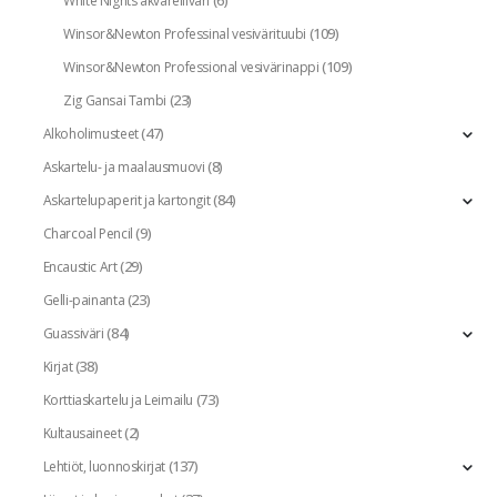
(6)
White Nights akvarelliväri
(109)
Winsor&Newton Professinal vesivärituubi
(109)
Winsor&Newton Professional vesivärinappi
(23)
Zig Gansai Tambi
(47)
Alkoholimusteet
(8)
Askartelu- ja maalausmuovi
(84)
Askartelupaperit ja kartongit
(9)
Charcoal Pencil
(29)
Encaustic Art
(23)
Gelli-painanta
(84)
Guassiväri
(38)
Kirjat
(73)
Korttiaskartelu ja Leimailu
(2)
Kultausaineet
(137)
Lehtiöt, luonnoskirjat