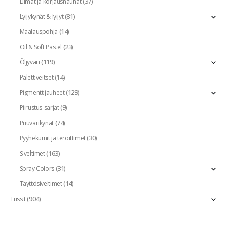
(37)
Liimat ja korjausnauhat
(81)
Lyijykynät & lyijyt
(14)
Maalauspohja
(23)
Oil & Soft Pastel
(119)
Öljyväri
(14)
Palettiveitset
(129)
Pigmenttijauheet
(9)
Piirustus-sarjat
(74)
Puuvärikynät
(30)
Pyyhekumit ja teroittimet
(163)
Siveltimet
(31)
Spray Colors
(14)
Täyttösiveltimet
(904)
Tussit