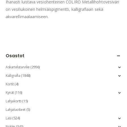
Ihanasti luistava vesiohenteinen COLIRO Metallihohtovesiväri
on vesiliukoinen helmiäispigmentti, kalligrafiaan sekä
akvarellimaalaamiseen.
Osastot
(2956)
Askartelutarvike
(1848)
Kalligrafia
(4)
Kortit
(116)
Kynät
(15)
Lahjakortti
(5)
Lahjatuotteet
(524)
Lasi
(341)
Nukke