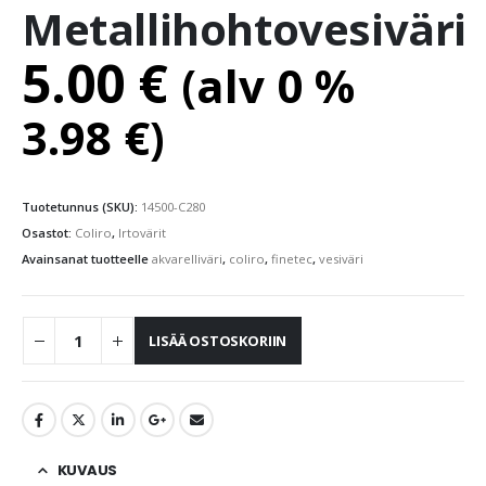
Metallihohtovesiväri
5.00
€
(alv 0 %
3.98
€
)
Tuotetunnus (SKU):
14500-C280
Osastot:
Coliro
,
Irtovärit
Avainsanat tuotteelle
akvarelliväri
,
coliro
,
finetec
,
vesiväri
LISÄÄ OSTOSKORIIN
KUVAUS