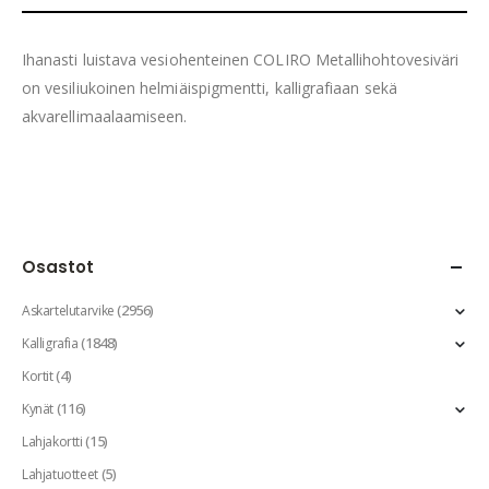
Ihanasti luistava vesiohenteinen COLIRO Metallihohtovesiväri
on vesiliukoinen helmiäispigmentti, kalligrafiaan sekä
akvarellimaalaamiseen.
Osastot
(2956)
Askartelutarvike
(1848)
Kalligrafia
(4)
Kortit
(116)
Kynät
(15)
Lahjakortti
(5)
Lahjatuotteet