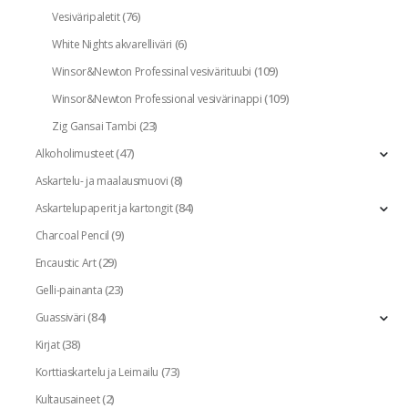
(76)
Vesiväripaletit
(6)
White Nights akvarelliväri
(109)
Winsor&Newton Professinal vesivärituubi
(109)
Winsor&Newton Professional vesivärinappi
(23)
Zig Gansai Tambi
(47)
Alkoholimusteet
(8)
Askartelu- ja maalausmuovi
(84)
Askartelupaperit ja kartongit
(9)
Charcoal Pencil
(29)
Encaustic Art
(23)
Gelli-painanta
(84)
Guassiväri
(38)
Kirjat
(73)
Korttiaskartelu ja Leimailu
(2)
Kultausaineet