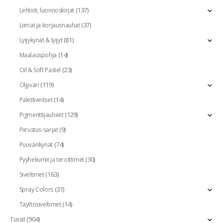
(137)
Lehtiöt, luonnoskirjat
(37)
Liimat ja korjausnauhat
(81)
Lyijykynät & lyijyt
(14)
Maalauspohja
(23)
Oil & Soft Pastel
(119)
Öljyväri
(14)
Palettiveitset
(129)
Pigmenttijauheet
(9)
Piirustus-sarjat
(74)
Puuvärikynät
(30)
Pyyhekumit ja teroittimet
(163)
Siveltimet
(31)
Spray Colors
(14)
Täyttösiveltimet
(904)
Tussit