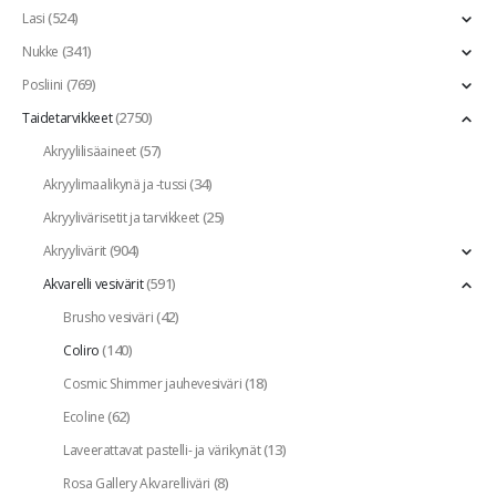
(524)
Lasi
(341)
Nukke
(769)
Posliini
(2750)
Taidetarvikkeet
(57)
Akryylilisäaineet
(34)
Akryylimaalikynä ja -tussi
(25)
Akryylivärisetit ja tarvikkeet
(904)
Akryylivärit
(591)
Akvarelli vesivärit
(42)
Brusho vesiväri
(140)
Coliro
(18)
Cosmic Shimmer jauhevesiväri
(62)
Ecoline
(13)
Laveerattavat pastelli- ja värikynät
(8)
Rosa Gallery Akvarelliväri