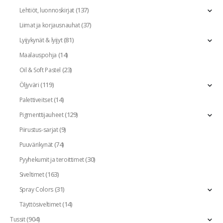
(137)
Lehtiöt, luonnoskirjat
(37)
Liimat ja korjausnauhat
(81)
Lyijykynät & lyijyt
(14)
Maalauspohja
(23)
Oil & Soft Pastel
(119)
Öljyväri
(14)
Palettiveitset
(129)
Pigmenttijauheet
(9)
Piirustus-sarjat
(74)
Puuvärikynät
(30)
Pyyhekumit ja teroittimet
(163)
Siveltimet
(31)
Spray Colors
(14)
Täyttösiveltimet
(904)
Tussit