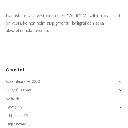
Ihanasti luistava vesiohenteinen COLIRO Metallihohtovesiväri
on vesiliukoinen helmiäispigmentti, kalligrafiaan sekä
akvarellimaalaamiseen.
Osastot
(2956)
Askartelutarvike
(1848)
Kalligrafia
(4)
Kortit
(116)
Kynät
(15)
Lahjakortti
(5)
Lahjatuotteet