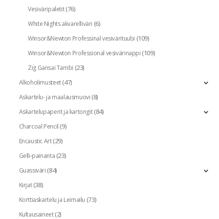
(76)
Vesiväripaletit
(6)
White Nights akvarelliväri
(109)
Winsor&Newton Professinal vesivärituubi
(109)
Winsor&Newton Professional vesivärinappi
(23)
Zig Gansai Tambi
(47)
Alkoholimusteet
(8)
Askartelu- ja maalausmuovi
(84)
Askartelupaperit ja kartongit
(9)
Charcoal Pencil
(29)
Encaustic Art
(23)
Gelli-painanta
(84)
Guassiväri
(38)
Kirjat
(73)
Korttiaskartelu ja Leimailu
(2)
Kultausaineet