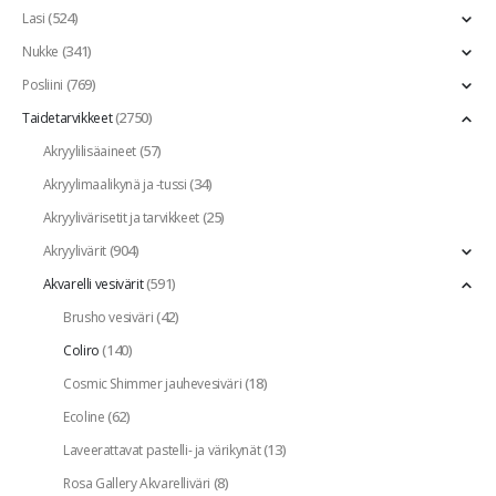
(524)
Lasi
(341)
Nukke
(769)
Posliini
(2750)
Taidetarvikkeet
(57)
Akryylilisäaineet
(34)
Akryylimaalikynä ja -tussi
(25)
Akryylivärisetit ja tarvikkeet
(904)
Akryylivärit
(591)
Akvarelli vesivärit
(42)
Brusho vesiväri
(140)
Coliro
(18)
Cosmic Shimmer jauhevesiväri
(62)
Ecoline
(13)
Laveerattavat pastelli- ja värikynät
(8)
Rosa Gallery Akvarelliväri