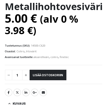
Metallihohtovesiväri
5.00
€
(alv 0 %
3.98
€
)
Tuotetunnus (SKU):
14500-C620
Osastot:
Coliro
,
Irtovärit
Avainsanat tuotteelle
akvarelliväri
,
coliro
,
finetec
LISÄÄ OSTOSKORIIN
KUVAUS