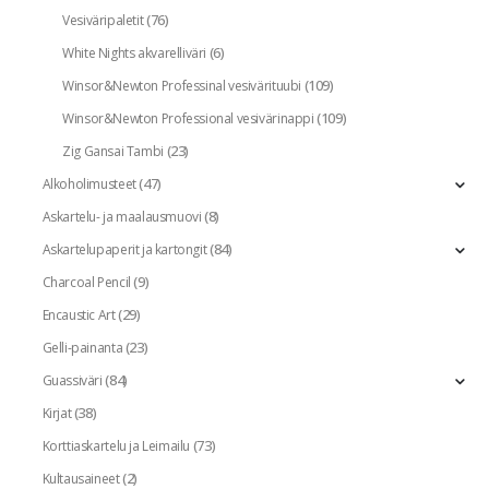
(76)
Vesiväripaletit
(6)
White Nights akvarelliväri
(109)
Winsor&Newton Professinal vesivärituubi
(109)
Winsor&Newton Professional vesivärinappi
(23)
Zig Gansai Tambi
(47)
Alkoholimusteet
(8)
Askartelu- ja maalausmuovi
(84)
Askartelupaperit ja kartongit
(9)
Charcoal Pencil
(29)
Encaustic Art
(23)
Gelli-painanta
(84)
Guassiväri
(38)
Kirjat
(73)
Korttiaskartelu ja Leimailu
(2)
Kultausaineet