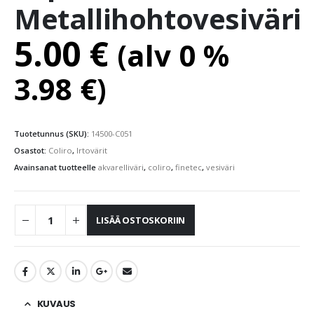
Metallihohtovesiväri
5.00
€
(alv 0 %
3.98
€
)
Tuotetunnus (SKU):
14500-C051
Osastot:
Coliro
,
Irtovärit
Avainsanat tuotteelle
akvarelliväri
,
coliro
,
finetec
,
vesiväri
LISÄÄ OSTOSKORIIN
KUVAUS