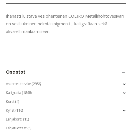
Ihanasti luistava vesiohenteinen COLIRO Metallihohtovesiväri
on vesiliukoinen helmiäispigmentti, kalligrafiaan sekä
akvarellimaalaamiseen.
Osastot
(2956)
Askartelutarvike
(1848)
Kalligrafia
(4)
Kortit
(116)
Kynät
(15)
Lahjakortti
(5)
Lahjatuotteet