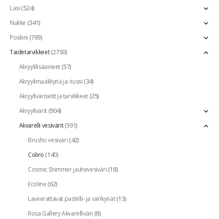
(524)
Lasi
(341)
Nukke
(769)
Posliini
(2750)
Taidetarvikkeet
(57)
Akryylilisäaineet
(34)
Akryylimaalikynä ja -tussi
(25)
Akryylivärisetit ja tarvikkeet
(904)
Akryylivärit
(591)
Akvarelli vesivärit
(42)
Brusho vesiväri
(140)
Coliro
(18)
Cosmic Shimmer jauhevesiväri
(62)
Ecoline
(13)
Laveerattavat pastelli- ja värikynät
(8)
Rosa Gallery Akvarelliväri