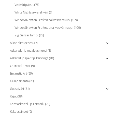
(76)
Vesiväripaletit
(6)
White Nights akvarelliväri
(109)
Winsor&Newton Professinal vesivärituubi
(109)
Winsor&Newton Professional vesivärinappi
(23)
Zig Gansai Tambi
(47)
Alkoholimusteet
(8)
Askartelu- ja maalausmuovi
(84)
Askartelupaperit ja kartongit
(9)
Charcoal Pencil
(29)
Encaustic Art
(23)
Gelli-painanta
(84)
Guassiväri
(38)
Kirjat
(73)
Korttiaskartelu ja Leimailu
(2)
Kultausaineet