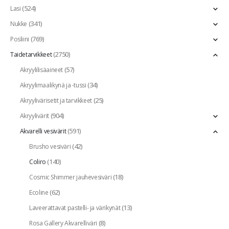
(524)
Lasi
(341)
Nukke
(769)
Posliini
(2750)
Taidetarvikkeet
(57)
Akryylilisäaineet
(34)
Akryylimaalikynä ja -tussi
(25)
Akryylivärisetit ja tarvikkeet
(904)
Akryylivärit
(591)
Akvarelli vesivärit
(42)
Brusho vesiväri
(140)
Coliro
(18)
Cosmic Shimmer jauhevesiväri
(62)
Ecoline
(13)
Laveerattavat pastelli- ja värikynät
(8)
Rosa Gallery Akvarelliväri