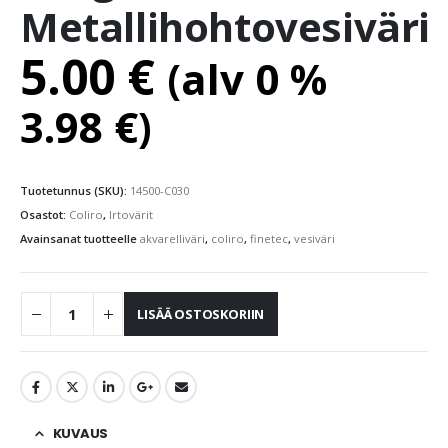
Metallihohtovesiväri
5.00
€
(alv 0 %
3.98
€
)
Tuotetunnus (SKU):
14500-C030
Osastot:
Coliro
,
Irtovärit
Avainsanat tuotteelle
akvarelliväri
,
coliro
,
finetec
,
vesiväri
LISÄÄ OSTOSKORIIN
KUVAUS