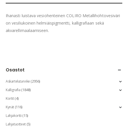
Ihanasti luistava vesiohenteinen COLIRO Metallihohtovesiväri
on vesiliukoinen helmiäispigmentti, kalligrafiaan sekä
akvarellimaalaamiseen.
Osastot
(2956)
Askartelutarvike
(1848)
Kalligrafia
(4)
Kortit
(116)
Kynät
(15)
Lahjakortti
(5)
Lahjatuotteet