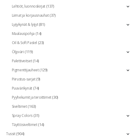
(137)
Lehtiöt, luonnoskirjat
(37)
Liimat ja korjausnauhat
(81)
Lyijykynät & lyijyt
(14)
Maalauspohja
(23)
Oil & Soft Pastel
(119)
Öljyväri
(14)
Palettiveitset
(129)
Pigmenttijauheet
(9)
Piirustus-sarjat
(74)
Puuvärikynät
(30)
Pyyhekumit ja teroittimet
(163)
Siveltimet
(31)
Spray Colors
(14)
Täyttösiveltimet
(904)
Tussit